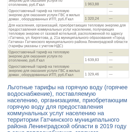
энергию для оказания услуги по
1 963,88
—
отоплению, руб./Гкал
Одноставочный тариф на тепловую
—
энергию для оказания услуги ГВС в жилых
1 320,24
—
домах , оборудованных ИТП, руб./Гкал
Для населения, организаций, приобретающих тепловую энергию для
предоставления коммунальных услуг населению, получающих
тепловую энергию от газовой котельной, расположенной по адресу
г.Гатчина, ул. Киргетова, д. 21а муниципального образования «Город
Гатчина» Гатчинского муниципального района Ленинградской области
(тарифы указаны с учетом НДС)
Одноставочный тариф на тепловую
—
энергию для оказания услуги по
1 639,83
—
отоплению, руб./Гкал
Одноставочный тариф на тепловую
—
энергию для оказания услуги ГВС в жилых
1 329,46
—
домах , оборудованных ИТП, руб./Гкал
Льготные тарифы на горячую воду (горячее
водоснабжение), поставляемую
населению, организациям, приобретающим
горячую воду для предоставления
коммунальных услуг населению на
территории Гатчинского муниципального
района Ленинградской области в 2019 году