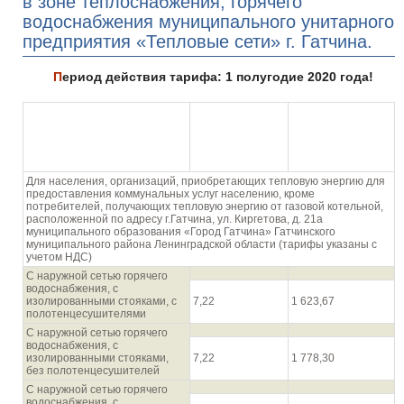
в зоне теплоснабжения, горячего
водоснабжения муниципального унитарного
предприятия «Тепловые сети» г. Гатчина.
Период действия тарифа: 1 полугодие 2020 года!
Компонент на
Компонент на
Вид системы
тепловую
теплоноситель/
теплоснабжения (горячего
энергию
холодную воду,
водоснабжения)
Одноставочный,
руб./куб. м
руб./Гкал
Для населения, организаций, приобретающих тепловую энергию для
предоставления коммунальных услуг населению, кроме
потребителей, получающих тепловую энергию от газовой котельной,
расположенной по адресу г.Гатчина, ул. Киргетова, д. 21а
муниципального образования «Город Гатчина» Гатчинского
муниципального района Ленинградской области (тарифы указаны с
учетом НДС)
С наружной сетью горячего
водоснабжения, с
изолированными стояками, с
7,22
1 623,67
полотенцесушителями
С наружной сетью горячего
водоснабжения, с
изолированными стояками,
7,22
1 778,30
без полотенцесушителей
С наружной сетью горячего
водоснабжения, с