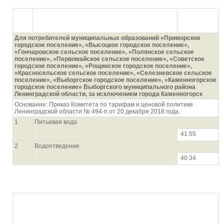
N п/п
Наименование потребителей, регулируемого
Тарифы,
вида деятельности
руб./куб.м
(без НДС)
Для потребителей муниципальных образований «Приморское
городское поселение», «Высоцкое городское поселение»,
«Гончаровское сельское поселение», «Полянское сельское
поселение», «Первомайское сельское поселение», «Советское
городское поселение», «Рощинское городское поселение»,
«Красносельское сельское поселение», «Селезневское сельское
поселение», «Выборгское городское поселение», «Каменногорское
городское поселение» Выборгского муниципального района
Ленинградской области, за исключением города Каменногорск
Основание: Приказ Комитета по тарифам и ценовой политике
Ленинградской области № 494-п от 20 декабря 2018 года.
1
Питьевая вода
41.55
2
Водоотведение
40.34
Для потребителей муниципальных образований «Борское
сельское поселение», «Ганьковское сельское поселение»,
«Горское сельское поселение», «Коськовское сельское
поселение», «Мелегежское сельское поселение», «Тихвинское