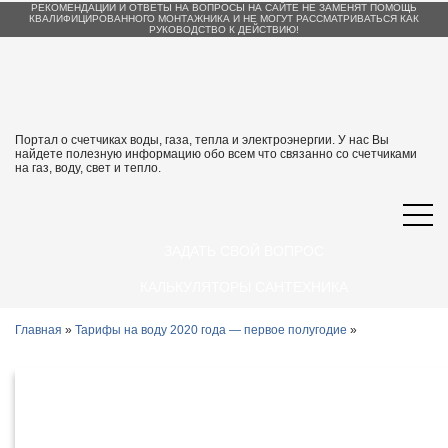
РЕКОМЕНДАЦИИ И ОТВЕТЫ НА ВОПРОСЫ НА САЙТЕ НЕ ЗАМЕНЯТ ПОМОЩЬ
КВАЛИФИЦИРОВАННОГО МОНТАЖНИКА И НЕ МОГУТ РАССМАТРИВАТЬСЯ КАК
РУКОВОДСТВО К ДЕЙСТВИЮ!
Портал о счетчиках воды, газа, тепла и электроэнергии. У нас Вы
найдете полезную информацию обо всем что связанно со счетчиками
на газ, воду, свет и тепло.
ЗАДАТЬ СВОЙ ВОПРОС
КАЛЬКУЛЯТОРЫ САНТЕХНИКА
Главная
»
Тарифы на воду 2020 года — первое полугодие
»
Тарифы на воду и водоотведение в
Ленинградской области с 1 января