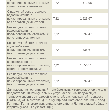
неизолированными стояками,
7,22
1 513,96
с полотенцесушителями
С наружной сетью горячего
водоснабжения, с
неизолированными стояками,
7,22
1 623,67
без полотенцесушителей
Без наружной сети горячего
водоснабжения, с
изолированными стояками, с
7,22
1 697,47
полотенцесушителями
Без наружной сети горячего
водоснабжения, с
изолированными стояками,
7,22
1 836,61
без полотенцесушителей
Без наружной сети горячего
водоснабжения, с
неизолированными стояками,
7,22
1 556,51
с полотенцесушителями
Без наружной сети горячего
водоснабжения, с
неизолированными стояками,
7,22
1 697,47
без полотенцесушителей
Для населения, организаций, приобретающих тепловую энергию для
предоставления коммунальных услуг населению, получающих
тепловую энергию от газовой котельной, расположенной по адресу
г.Гатчина, ул. Киргетова, д. 21а муниципального образования «Город
Гатчина» Гатчинского муниципального района Ленинградской области
(тарифы указаны с учетом НДС)