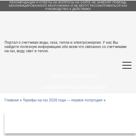
РЕКОМЕНДАЦИИ И ОТВЕТЫ НА ВОПРОСЫ НА САЙТЕ НЕ ЗАМЕНЯТ ПОМОЩЬ
КВАЛИФИЦИРОВАННОГО МОНТАЖНИКА И НЕ МОГУТ РАССМАТРИВАТЬСЯ КАК
РУКОВОДСТВО К ДЕЙСТВИЮ!
Портал о счетчиках воды, газа, тепла и электроэнергии. У нас Вы
найдете полезную информацию обо всем что связанно со счетчиками
на газ, воду, свет и тепло.
ЗАДАТЬ СВОЙ ВОПРОС
КАЛЬКУЛЯТОРЫ САНТЕХНИКА
Главная
»
Тарифы на газ 2026 года — первое полугодие
»
Тарифы на газ в Санкт-Петербурге с 1
января 2026 года