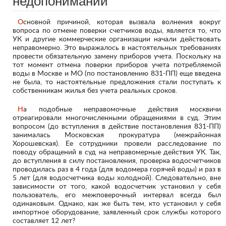
недопониманий
Основной причиной, которая вызвала волнения вокруг
вопроса по отмене поверки счетчиков воды, является то, что
УК и другие коммерческие организации начали действовать
неправомерно. Это выражалось в настоятельных требованиях
провести обязательную замену приборов учета. Поскольку на
тот момент отмена поверки приборов учета потребляемой
воды в Москве и МО (по постановлению 831-ПП) еще введена
не была, то настоятельные предложения стали поступать к
собственникам жилья без учета реальных сроков.
На подобные неправомочные действия москвичи
отреагировали многочисленными обращениями в суд. Этим
вопросом (до вступления в действие постановления 831-ПП)
занималась Московская прокуратура (межрайонная
Хорошевская). Ее сотрудники провели расследование по
поводу обращений в суд на неправомерные действия УК. Так,
до вступления в силу постановления, проверка водосчетчиков
проводилась раз в 4 года (для водомера горячей воды) и раз в
5 лет (для водосчетчика воды холодной). Следовательно, вне
зависимости от того, какой водосчетчик установил у себя
пользователь, его межповерочный интервал всегда был
одинаковым. Однако, как же быть тем, кто установил у себя
импортное оборудование, заявленный срок службы которого
составляет 12 лет?