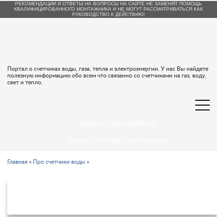
РЕКОМЕНДАЦИИ И ОТВЕТЫ НА ВОПРОСЫ НА САЙТЕ НЕ ЗАМЕНЯТ ПОМОЩЬ
КВАЛИФИЦИРОВАННОГО МОНТАЖНИКА И НЕ МОГУТ РАССМАТРИВАТЬСЯ КАК
РУКОВОДСТВО К ДЕЙСТВИЮ!
Портал о счетчиках воды, газа, тепла и электроэнергии. У нас Вы найдете
полезную информацию обо всем что связанно со счетчиками на газ, воду,
свет и тепло.
ЗАДАТЬ СВОЙ ВОПРОС
КАЛЬКУЛЯТОРЫ САНТЕХНИКА
Главная
»
Про счетчики воды
»
Все об отмене поверки счетчиков
воды