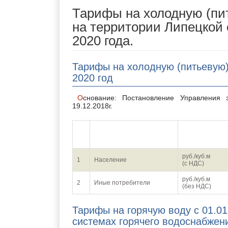
Тарифы на холодную (пит
на территории Липецкой 
2020 года.
Тарифы на холодную (питьевую)
2020 год
Основание: Постановление Управления энергетики и тарифов Липецкой области № 53/16 от
19.12.2018г.
№
п/
Потребители
Единица изм
п
руб./куб.м
1
Население
(с НДС)
руб./куб.м
2
Иные потребители
(без НДС)
Тарифы на горячую воду с 01.01
системах горячего водоснабже