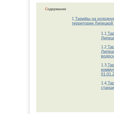
Содержание
1
Тарифы на холодную 
территории Липецкой 
1.1
Тар
Липецк
1.2
Тар
Липецк
водос
1.3
Тар
коммун
01.01.
1.4
Тар
станци