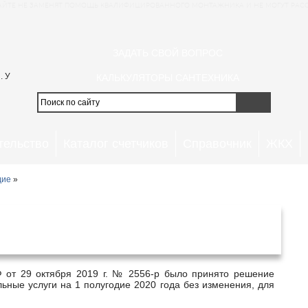
АЙТЕ НЕ ЗАМЕНЯТ ПОМОЩЬ КВАЛИФИЦИРОВАННОГО МОНТАЖНИКА И НЕ МОГУТ РАССМ
ЗАДАТЬ СВОЙ ВОПРОС
. У
КАЛЬКУЛЯТОРЫ САНТЕХНИКА
тельство
Каталог счетчиков
Справочник
ЖКХ
дие
»
тведение в Липецкой области с 1
ря 2020 года
ьные услуги на 1 полугодие 2020 года без изменения, для