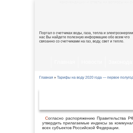
РЕКОМЕНДАЦИИ И ОТВЕТЫ НА ВОПРОСЫ НА С
Портал о счетчиках воды, газа, тепла и электроэнергии
нас Вы найдете полезную информацию обо всем что
связанно со счетчиками на газ, воду, свет и тепло.
Главная
Новости
Законода
Главная
»
Тарифы на воду 2020 года — первое полуго
Тарифы на воду и водоо
янва
Согласно распоряжению Правительства РФ от 29 октября 2019 г. № 2556-р было принято решение
утвердить прилагаемые индексы за коммунал
всех субъектов Российской Федерации.