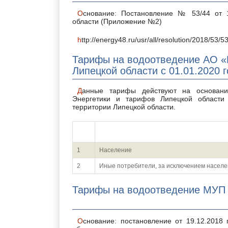
Основание: Постановление № 53/44 от 19.12.2018г. Управления энергетики и тарифов Липецкой
области (Приложение №2)
http://energy48.ru/usr/all/resolution/2018/53/5
Тарифы на водоотведение АО «
Липецкой области с 01.01.2020 
Данные тарифы действуют на основании Постановления N 53/30 от 19.12.2018г. Управления
Энергетики и тарифов Липецкой област
территории Липецкой области.
N п/
Потребители
п
1
Население
2
Иные потребители, за исключением насел
Тарифы на водоотведение МУП «
Основание: постановление от 19.12.2018 года N 53/7 Управления Энергетики и тарифов Липецкой