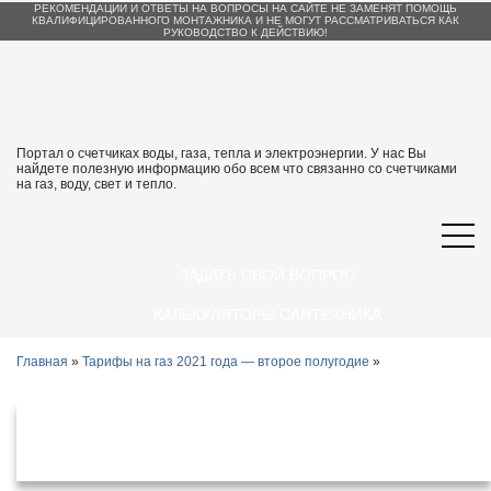
РЕКОМЕНДАЦИИ И ОТВЕТЫ НА ВОПРОСЫ НА САЙТЕ НЕ ЗАМЕНЯТ ПОМОЩЬ
КВАЛИФИЦИРОВАННОГО МОНТАЖНИКА И НЕ МОГУТ РАССМАТРИВАТЬСЯ КАК
РУКОВОДСТВО К ДЕЙСТВИЮ!
Портал о счетчиках воды, газа, тепла и электроэнергии. У нас Вы
найдете полезную информацию обо всем что связанно со счетчиками
на газ, воду, свет и тепло.
ЗАДАТЬ СВОЙ ВОПРОС
КАЛЬКУЛЯТОРЫ САНТЕХНИКА
Главная
»
Тарифы на газ 2021 года — второе полугодие
»
Тарифы на газ в Ростовской области с
1 июля 2021 года