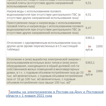
газовой плиты (в отсутствие других направлений
6,51
использования газа)
Нагрев воды с использованием газового
водонагревателя при отсутствии центрального ГВС (в
6,51
отсутствие других направлений использования газа)
Приготовление пищи и нагрев воды с использованием
газовой плиты и нагрев воды с использованием газового
6,47
водонагревателя при отсутствии центрального ГВС (в
отсутствие других направлений использования газа)
6363,1
Отопление с одновременным использованием газа на
за 1000
другие цели (кроме перечисленных в п.5 настоящей
таблицы)
куб.м
Отопление и (или) выработка электрической энергии с
использованием котельных всех типов и (или) иного
6363,1
оборудования, находящихся в общей долевой соб-ти
собственников жилых помещений в многоквартирных
за 1000
домах, в т.ч.: с годовым объемом потребления газа до 10
куб.м
тыс. м3 включительно, с годовым объемом потребления
газа от 10 до 100 тыс. м3 включительно, с годовым
объемом потребления газа свыше 100 тыс. м3″
Тарифы на электроэнергию в Ростове-на-Дону и Ростовской
области с 1 января 2021 года