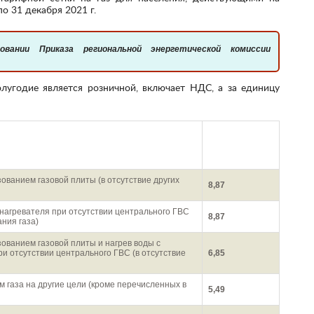
о 31 декабря 2021 г.
Величина
тарифа
енование
руб./куб.м.
(с НДС)
ованием газовой плиты (в отсутствие других
8,87
онагревателя при отсутствии центрального ГВС
8,87
ания газа)
ованием газовой плиты и нагрев воды с
и отсутствии центрального ГВС (в отсутствие
6,85
газа на другие цели (кроме перечисленных в
5,49