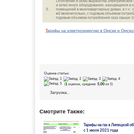
Отопление и (или) выработка электрической 
и (или) иного оборудования, находящихся в
5.
помещений в многоквартирных домах, в т.ч.: 
м3 включительно, с годовым объемом потребл
годовым объемом потребления газа свыше 10
Тарифы на электроэнергию в Омске и Омской
Оценка статьи:
(
1
оценок, среднее:
5,00
из 5)
Загрузка...
Смотрите Также:
Тарифы на газ в Липецкой о
с 1 июля 2021 года