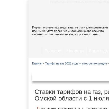
РЕКОМЕНДАЦИИ И ОТВЕТЫ НА ВОПРОСЫ НА С
Портал о счетчиках воды, газа, тепла и электроэнергии.
нас Вы найдете полезную информацию обо всем что
связанно со счетчиками на газ, воду, свет и тепло.
Главная
Новости
Законода
Главная
»
Тарифы на газ 2021 года — второе полугодие
»
Тарифы на газ в Омск
Ставки тарифов на газ, 
Омской области с 1 июля
Предлагаем ознакомиться с параметрами тарифной сетки на газ для населения, действующими на