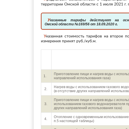
территории Омской области с 1 июля 2021 г. п
Указанные тарифы действуют на основании Приказа региональной энергетической комиссии
Омской области №169/56 от 18.09.2020 г.
Указанная стоимость тарифов на второе полугодие является розничной, включает НДС, а за единицу
измерения принят руб./куб.м.
п/
Наим
п
Приготовление пищи и нагрев воды с использ
1.
направлений использования газа)
Нагрев воды с использованием газового вод
2.
(в отсутствие других направлений использов
Приготовление пищи и нагрев воды с использ
3.
использованием газового водонагревателя пр
других направлений использования газа)
Отопление с одновременным использованием 
4.
п.5 настоящей таблицы)