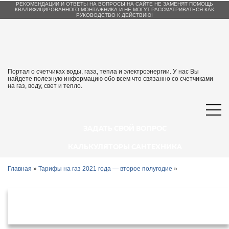
РЕКОМЕНДАЦИИ И ОТВЕТЫ НА ВОПРОСЫ НА САЙТЕ НЕ ЗАМЕНЯТ ПОМОЩЬ
КВАЛИФИЦИРОВАННОГО МОНТАЖНИКА И НЕ МОГУТ РАССМАТРИВАТЬСЯ КАК
РУКОВОДСТВО К ДЕЙСТВИЮ!
Портал о счетчиках воды, газа, тепла и электроэнергии. У нас Вы
найдете полезную информацию обо всем что связанно со счетчиками
на газ, воду, свет и тепло.
ЗАДАТЬ СВОЙ ВОПРОС
КАЛЬКУЛЯТОРЫ САНТЕХНИКА
Главная
»
Тарифы на газ 2021 года — второе полугодие
»
Тарифы на газ в Санкт-Петербурге с 1
июля 2021 года