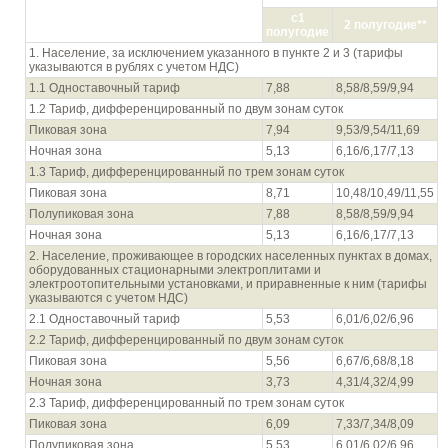
Показатель (группы потребителей с
разбивкой тарифа по ставкам и
с1
2 полугодие**
дифференциацией по зонам суток)
полугодие
1. Население, за исключением указанного в пункте 2 и 3 (тарифы
указываются в рублях с учетом НДС)
1.1 Одноставочный тариф
7,88
8,58/8,59/9,94
1.2 Тариф, дифференцированный по двум зонам суток
Пиковая зона
7,94
9,53/9,54/11,69
Ночная зона
5,13
6,16/6,17/7,13
1.3 Тариф, дифференцированный по трем зонам суток
Пиковая зона
8,71
10,48/10,49/11,55
Полупиковая зона
7,88
8,58/8,59/9,94
Ночная зона
5,13
6,16/6,17/7,13
2. Население, проживающее в городских населенных пунктах в домах,
оборудованных стационарными электроплитами и
электроотопительными установками, и приравненные к ним (тарифы
указываются с учетом НДС)
2.1 Одноставочный тариф
5,53
6,01/6,02/6,96
2.2 Тариф, дифференцированный по двум зонам суток
Пиковая зона
5,56
6,67/6,68/8,18
Ночная зона
3,73
4,31/4,32/4,99
2.3 Тариф, дифференцированный по трем зонам суток
Пиковая зона
6,09
7,33/7,34/8,09
Полупиковая зона
5,53
6,01/6,02/6,96