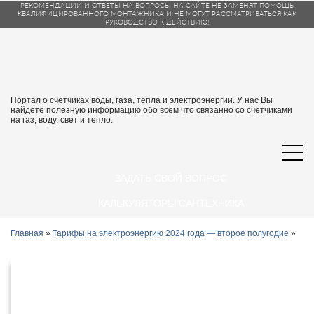
РЕКОМЕНДАЦИИ И ОТВЕТЫ НА ВОПРОСЫ НА САЙТЕ НЕ ЗАМЕНЯТ ПОМОЩЬ
КВАЛИФИЦИРОВАННОГО МОНТАЖНИКА И НЕ МОГУТ РАССМАТРИВАТЬСЯ КАК
РУКОВОДСТВО К ДЕЙСТВИЮ!
Портал о счетчиках воды, газа, тепла и электроэнергии. У нас Вы
найдете полезную информацию обо всем что связанно со счетчиками
на газ, воду, свет и тепло.
ЗАДАТЬ СВОЙ ВОПРОС
КАЛЬКУЛЯТОРЫ САНТЕХНИКА
Главная
»
Тарифы на электроэнергию 2024 года — второе полугодие
»
Тарифы на электроэнергию в Якутске
и республике Саха (Якутия) с 1 июля