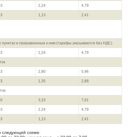
03
2,24
4,79
03
1,13
2,41
х пунктах и приравненные к ним (тарифы указываются без НДС)
03
2,24
4,79
ток
33
2,80
5,96
03
1,35
2,88
ток
50
3,33
7,61
03
2,24
4,79
03
1,13
2,41
по следующей схеме: