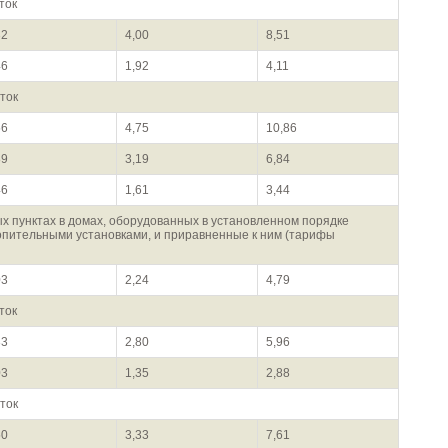
ток
32
4,00
8,51
46
1,92
4,11
ток
56
4,75
10,86
89
3,19
6,84
46
1,61
3,44
х пунктах в домах, оборудованных в установленном порядке
опительными установками, и приравненные к ним (тарифы
03
2,24
4,79
ток
33
2,80
5,96
03
1,35
2,88
ток
50
3,33
7,61