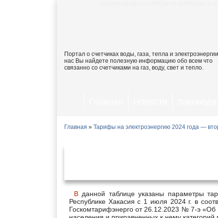
РЕКОМЕНДАЦИИ И ОТВЕТЫ НА ВОПРОСЫ НА С
Портал о счетчиках воды, газа, тепла и электроэнергии
нас Вы найдете полезную информацию обо всем что
связанно со счетчиками на газ, воду, свет и тепло.
Главная
Новости
Законода
Главная
»
Тарифы на электроэнергию 2024 года — вто
Тарифы на электроэнергию 
июл
В данной таблице указаны параметры тарифных ставок на электроэнергию, принятые в Абакане и
Республике Хакасия с 1 июля 2024 г. в соо
Госкомтарифэнерго от 26.12.2023 № 7-э «Об 
населения и приравненных к нему категорий 