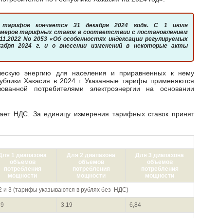
азмеров тарифных ставок в соответствии с постановлением
11.2022 No 2053 «Об особенностях индексации регулируемых
кабря 2024 г. и о внесении изменений в некоторые акты
публики Хакасия в 2024 г. Указанные тарифы применяются
зованной потребителями электроэнергии на основании
II полугодие 2024 г. **
Для 1 диапазона
Для 2 диапазона
Для 3 диапазона
объемов
объемов
объемов
потребления
потребления
потребления
мощности
мощности
мощности
 2 и 3 (тарифы указываются в рублях без НДС)
89
3,19
6,84