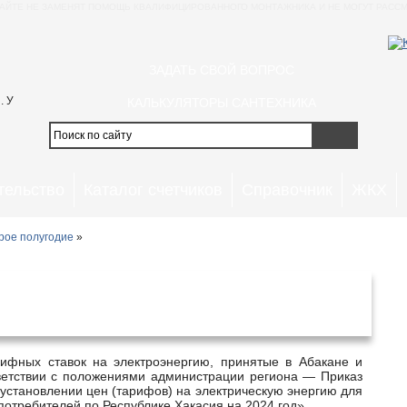
АЙТЕ НЕ ЗАМЕНЯТ ПОМОЩЬ КВАЛИФИЦИРОВАННОГО МОНТАЖНИКА И НЕ МОГУТ РАССМ
ЗАДАТЬ СВОЙ ВОПРОС
. У
КАЛЬКУЛЯТОРЫ САНТЕХНИКА
тельство
Каталог счетчиков
Справочник
ЖКХ
рое полугодие
»
в Абакане и Республике Хакасия с 1
я 2024 года
тветствии с положениями администрации региона — Приказ
установлении цен (тарифов) на электрическую энергию для
потребителей по Республике Хакасия на 2024 год».