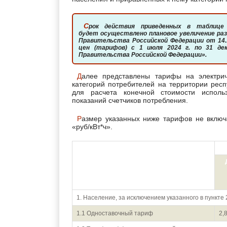
Срок действия приведенных в таблице тарифов кончается 31 декабря 2024 года. С 1 июля
будет осуществлено плановое увеличение р
Правительства Российской Федерации от 14.
цен (тарифов) с 1 июля 2024 г. по 31 де
Правительства Российской Федерации».
Далее представлены тарифы на электрическую энергию для населения и приравненных к нему
категорий потребителей на территории рес
для расчета конечной стоимости исполь
показаний счетчиков потребления.
Размер указанных ниже тарифов не включает НДС. За единицу измерения тарифных ставок принят
«руб/кВт*ч».
Показатель (группы потребителей с
разбивкой тарифа по ставкам и
дифференциацией по зонам суток)
1. Население, за исключением указанного в пункте
1.1 Одноставочный тариф
2,