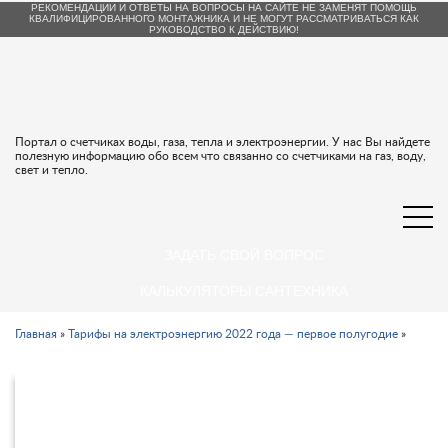
РЕКОМЕНДАЦИИ И ОТВЕТЫ НА ВОПРОСЫ НА САЙТЕ НЕ ЗАМЕНЯТ ПОМОЩЬ
КВАЛИФИЦИРОВАННОГО МОНТАЖНИКА И НЕ МОГУТ РАССМАТРИВАТЬСЯ КАК
РУКОВОДСТВО К ДЕЙСТВИЮ!
Портал о счетчиках воды, газа, тепла и электроэнергии. У нас Вы найдете
полезную информацию обо всем что связанно со счетчиками на газ, воду,
свет и тепло.
ЗАДАТЬ СВОЙ ВОПРОС
КАЛЬКУЛЯТОРЫ САНТЕХНИКА
Главная
»
Тарифы на электроэнергию 2022 года — первое полугодие
»
Тарифы на электроэнергию в Калуге и
Калужской области с 1 января 2022