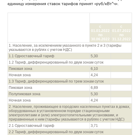
единицу измерения ставок тарифов принят «руб/кВт*ч».
Цена (тариф) в руб./
кВтч
Показатель (группы потребителей с
с
с
разбивкой тарифа по ставкам и
01.01.2022
01.07.2022
дифференциацией по зонам суток)
по
по
30.06.2022
31.12.2022
1. Население, за исключением указанного в пункте 2 и 3 (тарифы
указываются в рублях с учетом НДС)
1.1 Одноставочный тариф
5,30
1.2 Тариф, дифференцированный по двум зонам суток
Пиковая зона
6,10
Ночная зона
4,24
1.3 Тариф, дифференцированный по трем зонам суток
Пиковая зона
6,89
Полупиковая зона
5,30
Ночная зона
4,24
2. Население, проживающее в городских населенных пунктах в домах,
оборудованных в установленном порядке стационарными
электроплитами и (или) электроотопительными установками, и
приравненные к ним (тарифы указываются в рублях с учетом НДС)
2.1 Одноставочный тариф
3,71
2.2 Тариф, дифференцированный по двум зонам суток