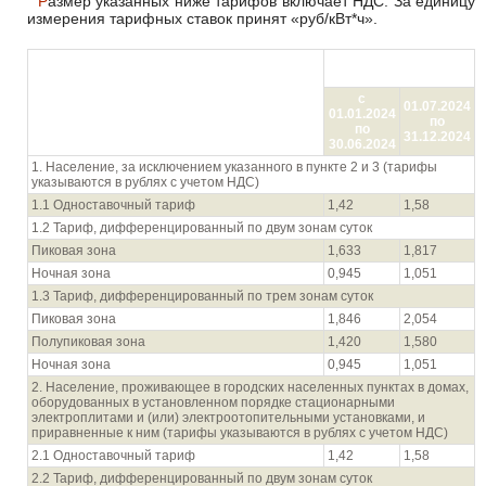
Размер указанных ниже тарифов включает НДС. За единицу
измерения тарифных ставок принят «руб/кВт*ч».
Цена (тариф) в руб./
кВтч
Показатель (группы потребителей с
с
разбивкой тарифа по ставкам и
01.07.2024
01.01.2024
дифференциацией по зонам суток)
по
по
31.12.2024
30.06.2024
1. Население, за исключением указанного в пункте 2 и 3 (тарифы
указываются в рублях с учетом НДС)
1.1 Одноставочный тариф
1,42
1,58
1.2 Тариф, дифференцированный по двум зонам суток
Пиковая зона
1,633
1,817
Ночная зона
0,945
1,051
1.3 Тариф, дифференцированный по трем зонам суток
Пиковая зона
1,846
2,054
Полупиковая зона
1,420
1,580
Ночная зона
0,945
1,051
2. Население, проживающее в городских населенных пунктах в домах,
оборудованных в установленном порядке стационарными
электроплитами и (или) электроотопительными установками, и
приравненные к ним (тарифы указываются в рублях с учетом НДС)
2.1 Одноставочный тариф
1,42
1,58
2.2 Тариф, дифференцированный по двум зонам суток