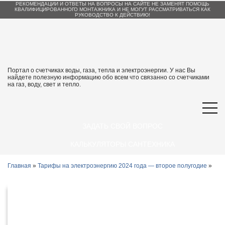
РЕКОМЕНДАЦИИ И ОТВЕТЫ НА ВОПРОСЫ НА САЙТЕ НЕ ЗАМЕНЯТ ПОМОЩЬ
КВАЛИФИЦИРОВАННОГО МОНТАЖНИКА И НЕ МОГУТ РАССМАТРИВАТЬСЯ КАК
РУКОВОДСТВО К ДЕЙСТВИЮ!
Портал о счетчиках воды, газа, тепла и электроэнергии. У нас Вы
найдете полезную информацию обо всем что связанно со счетчиками
на газ, воду, свет и тепло.
ЗАДАТЬ СВОЙ ВОПРОС
КАЛЬКУЛЯТОРЫ САНТЕХНИКА
Главная
»
Тарифы на электроэнергию 2024 года — второе полугодие
»
Тарифы на электроэнергию в
Иркутске и Иркутской области с 1