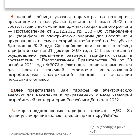
1 июля 2022 года
В данной таблице указаны параметры на эл.энергию,
применяемые в республики Дагестан с 1 июля 2022 г. в
соответствии с положениями администрации данного региона
— Постановление от 21.12.2021 № 133 «Об установлении
цен (тарифов) на электрическую энергию для населения и
приравненных к нему категорий потребителей по Республике
Дагестан на 2022 год». Срок действия приведенных в таблице
тарифов кончается 31 декабря 2022 года. С 1 июля планово
осуществлено увеличение размеров тарифных ставок в
соответствии с Распоряжением Правительства РФ от 30
октября 2021 года №3073-р. Указанные тарифы применяются
для расчета конечной стоимости использованной
потребителями электрической энергии на основании
показаний счетчиков.
Далее представляем Вам тарифы на электрическую
энергию для населения и приравненных к нему категорий
потребителей на территории Республики Дагестан 2022 г.
Размер представленных тарифов включает НДС. За
единицу измерения ставок тарифов принят «руб/кВт*ч».
Цена (тариф) в руб./
кВтч
Показатель (группы потребителей с