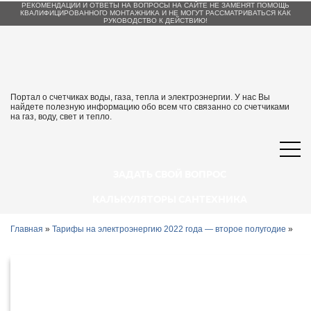
РЕКОМЕНДАЦИИ И ОТВЕТЫ НА ВОПРОСЫ НА САЙТЕ НЕ ЗАМЕНЯТ ПОМОЩЬ
КВАЛИФИЦИРОВАННОГО МОНТАЖНИКА И НЕ МОГУТ РАССМАТРИВАТЬСЯ КАК
РУКОВОДСТВО К ДЕЙСТВИЮ!
Портал о счетчиках воды, газа, тепла и электроэнергии. У нас Вы
найдете полезную информацию обо всем что связанно со счетчиками
на газ, воду, свет и тепло.
ЗАДАТЬ СВОЙ ВОПРОС
КАЛЬКУЛЯТОРЫ САНТЕХНИКА
Главная
»
Тарифы на электроэнергию 2022 года — второе полугодие
»
Тарифы на электроэнергию в
Махачкале и республике Дагестан с