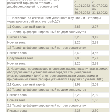
с
с
разбивкой тарифа по ставкам и
01.01.2022
01.07.2022
дифференциацией по зонам суток)
по
по
30.06.2022
31.12.2022
1. Население, за исключением указанного в пункте 2 и 3 (тарифы
указываются в рублях с учетом НДС)
1.1 Одноставочный тариф
2,83
2,97
1.2 Тариф, дифференцированный по двум зонам суток
Пиковая зона
3,25
3,42
Ночная зона
2,26
2,38
1.3 Тариф, дифференцированный по трем зонам суток
Пиковая зона
3,40
3,56
Полупиковая зона
2,83
2,97
Ночная зона
2,26
2,38
2. Население, проживающее в городских населенных пунктах в домах,
оборудованных в установленном порядке стационарными
электроплитами и (или) электроотопительными установками, и
приравненные к ним (тарифы указываются в рублях с учетом НДС)
2.1 Одноставочный тариф
1,98
2,08
2.2 Тариф, дифференцированный по двум зонам суток
Пиковая зона
2,28
2,39
Ночная зона
1,58
1,66
2.3 Тариф, дифференцированный по трем зонам суток
Пиковая зона
2,38
2,50