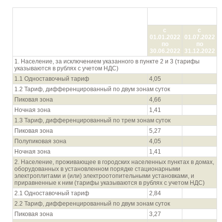
Цена (тариф) в руб./
кВтч
Показатель (группы потребителей с
с
с
разбивкой тарифа по ставкам и
01.01.2022
01.07.2022
дифференциацией по зонам суток)
по
по
30.06.2022
31.12.2022
1. Население, за исключением указанного в пункте 2 и 3 (тарифы
указываются в рублях с учетом НДС)
1.1 Одноставочный тариф
4,05
1.2 Тариф, дифференцированный по двум зонам суток
Пиковая зона
4,66
Ночная зона
1,41
1.3 Тариф, дифференцированный по трем зонам суток
Пиковая зона
5,27
Полупиковая зона
4,05
Ночная зона
1,41
2. Население, проживающее в городских населенных пунктах в домах,
оборудованных в установленном порядке стационарными
электроплитами и (или) электроотопительными установками, и
приравненные к ним (тарифы указываются в рублях с учетом НДС)
2.1 Одноставочный тариф
2,84
2.2 Тариф, дифференцированный по двум зонам суток
Пиковая зона
3,27