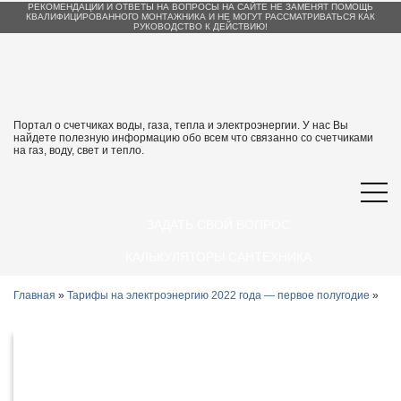
РЕКОМЕНДАЦИИ И ОТВЕТЫ НА ВОПРОСЫ НА САЙТЕ НЕ ЗАМЕНЯТ ПОМОЩЬ
КВАЛИФИЦИРОВАННОГО МОНТАЖНИКА И НЕ МОГУТ РАССМАТРИВАТЬСЯ КАК
РУКОВОДСТВО К ДЕЙСТВИЮ!
Портал о счетчиках воды, газа, тепла и электроэнергии. У нас Вы
найдете полезную информацию обо всем что связанно со счетчиками
на газ, воду, свет и тепло.
ЗАДАТЬ СВОЙ ВОПРОС
КАЛЬКУЛЯТОРЫ САНТЕХНИКА
Главная
»
Тарифы на электроэнергию 2022 года — первое полугодие
»
Тарифы на электроэнергию в
Благовещенске и Амурской области с