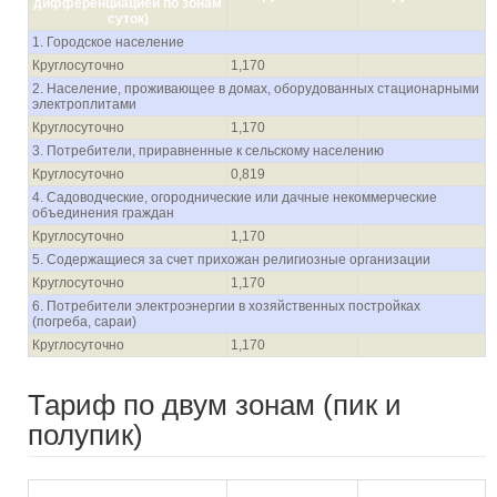
дифференциацией по зонам
суток
)
1. Городское население
Круглосуточно
1,170
2. Население, проживающее в домах, оборудованных стационарными
электроплитами
Круглосуточно
1,170
3. Потребители, приравненные к сельскому населению
Круглосуточно
0,819
4. Садоводческие, огороднические или дачные некоммерческие
объединения граждан
Круглосуточно
1,170
5. Содержащиеся за счет прихожан религиозные организации
Круглосуточно
1,170
6. Потребители электроэнергии в хозяйственных постройках
(погреба, сараи)
Круглосуточно
1,170
Тариф по двум зонам (пик и
полупик)
с 01.01.2021 по
с 01.07.2021 по