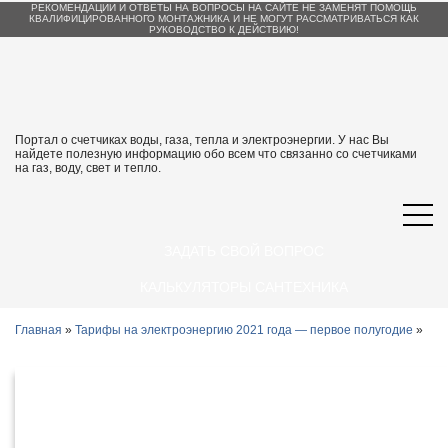
РЕКОМЕНДАЦИИ И ОТВЕТЫ НА ВОПРОСЫ НА САЙТЕ НЕ ЗАМЕНЯТ ПОМОЩЬ
КВАЛИФИЦИРОВАННОГО МОНТАЖНИКА И НЕ МОГУТ РАССМАТРИВАТЬСЯ КАК
РУКОВОДСТВО К ДЕЙСТВИЮ!
Портал о счетчиках воды, газа, тепла и электроэнергии. У нас Вы
найдете полезную информацию обо всем что связанно со счетчиками
на газ, воду, свет и тепло.
ЗАДАТЬ СВОЙ ВОПРОС
КАЛЬКУЛЯТОРЫ САНТЕХНИКА
Главная
»
Тарифы на электроэнергию 2021 года — первое полугодие
»
Тарифы на электроэнергию в
Иркутске и Иркутской области с 1