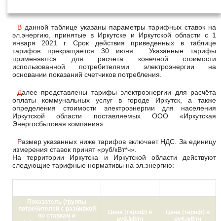
января 2021 года
В данной таблице указаны параметры тарифных ставок на
эл.энергию, принятые в Иркутске и Иркутской области с 1
января 2021 г. Срок действия приведенных в таблице
тарифов прекращается 30 июня. Указанные тарифы
применяются для расчета конечной стоимости
использованной потребителями электроэнергии на
основании показаний счетчиков потребления.
Далее представлены тарифы электроэнергии для расчёта
оплаты коммунальных услуг в городе Иркутск, а также
определения стоимости электроэнергии для населения
Иркутской области поставляемых ООО «Иркутская
Энергосбытовая компания».
Размер указанных ниже тарифов включает НДС. За единицу
измерения ставок принят «руб/кВт*ч».
На территории Иркутска и Иркутской области действуют
следующие тарифные нормативы на эл.энергию:
с 01.01.2021 по
с 01.07.2021 по
30.06.2021
31.12.2021
Показатель (группы
потребителей с разбивкой
Цена (тариф) в
Цена (тариф) в
по ставкам и
руб./кВтч
руб./кВтч