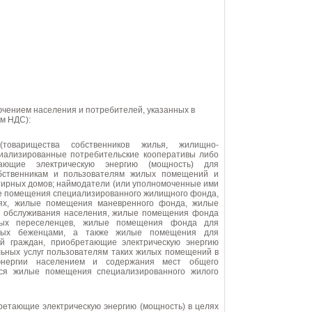
ючением населения и потребителей, указанных в
ом НДС):
иализированные потребительские кооперативы либо
тающие электрическую энергию (мощность) для
обственникам и пользователям жилых помещений и
тирных домов; наймодатели (или уполномоченные ими
е помещения специализированного жилищного фонда,
ях, жилые помещения маневренного фонда, жилые
о обслуживания населения, жилые помещения фонда
ных переселенцев, жилые помещения фонда для
нных беженцами, а также жилые помещения для
й граждан, приобретающие электрическую энергию
льных услуг пользователям таких жилых помещений в
 энергии населением и содержания мест общего
тся жилые помещения специализированного жилого