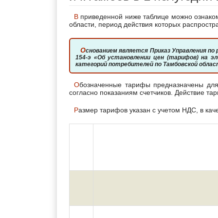
В приведенной ниже таблице можно ознакомиться с тарифами на эл. энергию для жителей Тамбовской
области, период действия которых распростра
Основанием является Приказ Управления по регулированию тарифов Тамбовской области от 14.12.2018 No
154-э «Об установлении цен (тарифов) на э
категорий потребителей по Тамбовской област
Обозначенные тарифы предназначены для вычисления стоимости оплаты потребленной эл. энергии
согласно показаниям счетчиков. Действие та
Размер тарифов указан с учетом НДС, в кач
Показатель (группы потребителей с
N п/
разбивкой по ставкам и
п
дифференциацией по зонам суток)