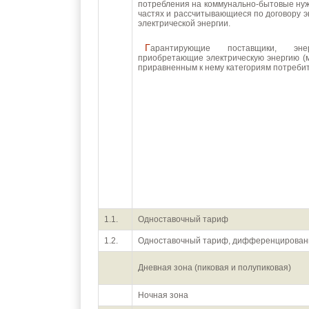
потребления на коммунально-бытовые нуж
частях и рассчитывающиеся по договору 
электрической энергии.
Гарантирующие поставщики, энергосбытовые, энергоснабжающие организации,
приобретающие электрическую энергию (
приравненным к нему категориям потребит
1.1.
Одноставочный тариф
1.2.
Одноставочный тариф, дифференцированн
Дневная зона (пиковая и полупиковая)
Ночная зона