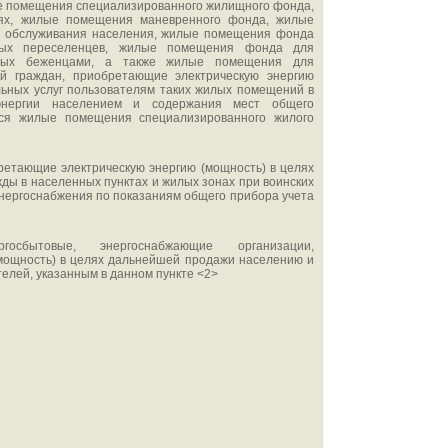
е помещения специализированного жилищного фонда,
ях, жилые помещения маневренного фонда, жилые
о обслуживания населения, жилые помещения фонда
ных переселенцев, жилые помещения фонда для
нных беженцами, а также жилые помещения для
й граждан, приобретающие электрическую энергию
льных услуг пользователям таких жилых помещений в
 энергии населением и содержания мест общего
тся жилые помещения специализированного жилого
ды в населенных пунктах и жилых зонах при воинских
энергоснабжения по показаниям общего прибора учета
мощность) в целях дальнейшей продажи населению и
елей, указанным в данном пункте <2>