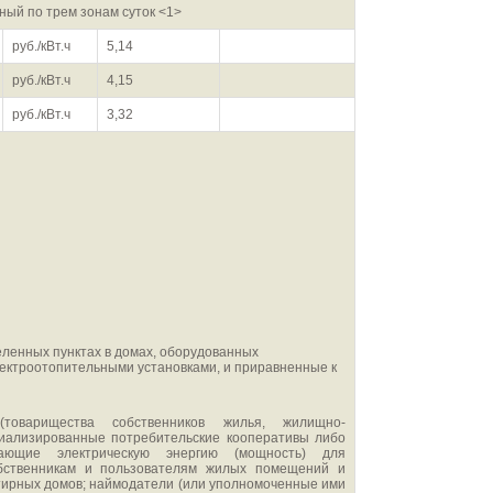
ый по трем зонам суток <1>
руб./кВт.ч
5,14
руб./кВт.ч
4,15
руб./кВт.ч
3,32
ленных пунктах в домах, оборудованных
лектроотопительными установками, и приравненные к
иализированные потребительские кооперативы либо
тающие электрическую энергию (мощность) для
обственникам и пользователям жилых помещений и
тирных домов; наймодатели (или уполномоченные ими