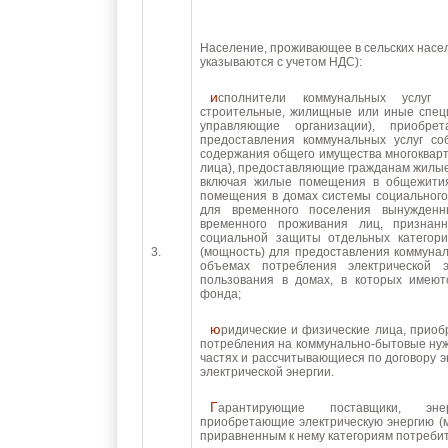
Население, проживающее в сельских насел
указываются с учетом НДС):
исполнители коммунальных услуг (товарищества собственников жилья, жилищно-
строительные, жилищные или иные спец
управляющие организации), приобре
предоставления коммунальных услуг с
содержания общего имущества многоквар
лица), предоставляющие гражданам жилы
включая жилые помещения в общежити
помещения в домах системы социальног
для временного поселения вынужден
временного проживания лиц, призна
социальной защиты отдельных категори
3.
(мощность) для предоставления коммуна
объемах потребления электрической
пользования в домах, в которых имею
фонда;
юридические и физические лица, приобретающие электрическую энергию (мощность) в целях
потребления на коммунально-бытовые нуж
частях и рассчитывающиеся по договору 
электрической энергии.
Гарантирующие поставщики, энергосбытовые, энергоснабжающие организации,
приобретающие электрическую энергию (
приравненным к нему категориям потребит