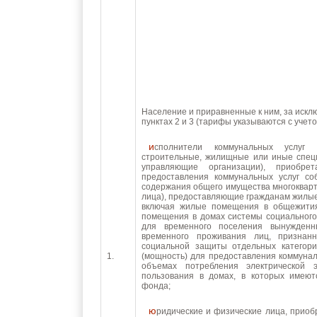
Население и приравненные к ним, за искл
пунктах 2 и 3 (тарифы указываются с учет
исполнители коммунальных услуг (товарищества собственников жилья, жилищно-
строительные, жилищные или иные спец
управляющие организации), приобре
предоставления коммунальных услуг с
содержания общего имущества многоквар
лица), предоставляющие гражданам жилы
включая жилые помещения в общежити
помещения в домах системы социальног
для временного поселения вынужден
временного проживания лиц, призна
социальной защиты отдельных категори
1.
(мощность) для предоставления коммуна
объемах потребления электрической
пользования в домах, в которых имею
фонда;
юридические и физические лица, приобретающие электрическую энергию (мощность) в целях