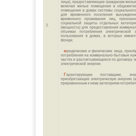
лица), предоставляющие гражданам жилы
включая жилые помещения в общежити
помещения в домах системы социальног
для временного поселения вынужден
временного проживания лиц, призна
социальной защиты отдельных категори
2.
(мощность) для предоставления коммуна
объемах потребления электрической
пользования в домах, в которых имею
фонда;
юридические и физические лица, приобретающие электрическую энергию (мощность) в целях
потребления на коммунально-бытовые нуж
частях и рассчитывающиеся по договору 
электрической энергии.
Гарантирующие поставщики, энергосбытовые, энергоснабжающие организации,
приобретающие электрическую энергию (
приравненным к нему категориям потребит