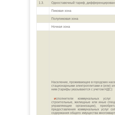
1.3.
Одноставочный тариф, дифференцированн
Пиковая зона
Полупиковая зона
Ночная зона
Население, проживающее в городских насе
стационарными электроплитами и (или) э
ним (тарифы указываются с учетом НДС):
исполнители коммунальных услуг (товарищества собственников жилья, жилищно-
строительные, жилищные или иные спец
управляющие организации), приобре
предоставления коммунальных услуг с
содержания общего имущества многоквар