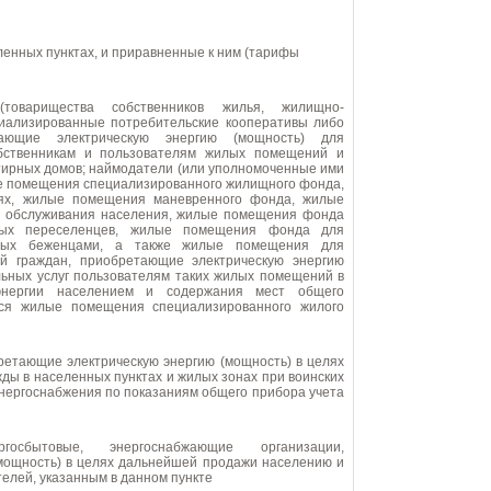
енных пунктах, и приравненные к ним (тарифы
иализированные потребительские кооперативы либо
тающие электрическую энергию (мощность) для
обственникам и пользователям жилых помещений и
тирных домов; наймодатели (или уполномоченные ими
е помещения специализированного жилищного фонда,
ях, жилые помещения маневренного фонда, жилые
о обслуживания населения, жилые помещения фонда
ных переселенцев, жилые помещения фонда для
нных беженцами, а также жилые помещения для
й граждан, приобретающие электрическую энергию
льных услуг пользователям таких жилых помещений в
 энергии населением и содержания мест общего
тся жилые помещения специализированного жилого
ды в населенных пунктах и жилых зонах при воинских
энергоснабжения по показаниям общего прибора учета
мощность) в целях дальнейшей продажи населению и
елей, указанным в данном пункте