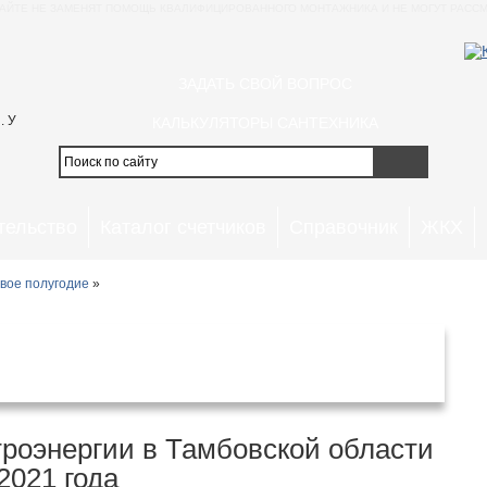
АЙТЕ НЕ ЗАМЕНЯТ ПОМОЩЬ КВАЛИФИЦИРОВАННОГО МОНТАЖНИКА И НЕ МОГУТ РАССМ
ЗАДАТЬ СВОЙ ВОПРОС
. У
КАЛЬКУЛЯТОРЫ САНТЕХНИКА
тельство
Каталог счетчиков
Справочник
ЖКХ
вое полугодие
»
в Тамбовской области и г.Тамбов с
аря 2021 года
роэнергии в Тамбовской области
2021 года