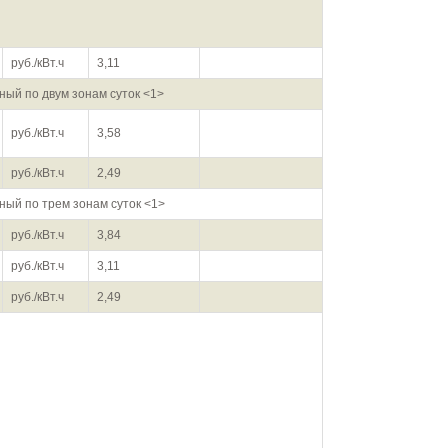
руб./кВт.ч
3,11
ый по двум зонам суток <1>
руб./кВт.ч
3,58
руб./кВт.ч
2,49
ый по трем зонам суток <1>
руб./кВт.ч
3,84
руб./кВт.ч
3,11
руб./кВт.ч
2,49