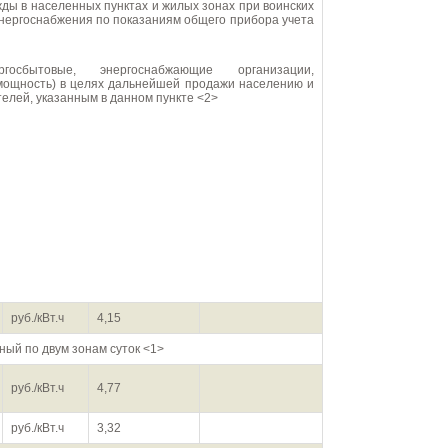
ды в населенных пунктах и жилых зонах при воинских
энергоснабжения по показаниям общего прибора учета
мощность) в целях дальнейшей продажи населению и
елей, указанным в данном пункте <2>
руб./кВт.ч
4,15
ый по двум зонам суток <1>
руб./кВт.ч
4,77
руб./кВт.ч
3,32