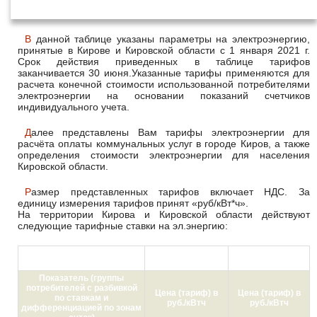
года
В данной таблице указаны параметры на электроэнергию,
принятые в Кирове и Кировской области с 1 января 2021 г.
Срок действия приведенных в таблице тарифов
заканчивается 30 июня.Указанные тарифы применяются для
расчета конечной стоимости использованной потребителями
электроэнергии на основании показаний счетчиков
индивидуального учета.
Далее представлены Вам тарифы электроэнергии для
расчёта оплаты коммунальных услуг в городе Киров, а также
определения стоимости электроэнергии для населения
Кировской области.
Размер представленных тарифов включает НДС. За
единицу измерения тарифов принят «руб/кВт*ч».
На территории Кирова и Кировской области действуют
следующие тарифные ставки на эл.энергию:
с 01.01.2021 по
с 01.07.2021 по
30.06.2021
31.12.2021
Показатель (группы
потребителей с разбивкой
Цена (тариф) в
Цена (тариф) в
по ставкам и
руб./кВтч
руб./кВтч
дифференциацией по зонам