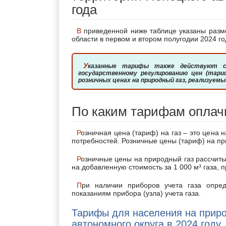
года
В приведенной ниже таблице указаны размеры тарифных ставок на газ для всех категорий населения
области в первом и втором полугодии 2024 го
Указанные тарифы также действуют с 1 января 2024г. на основании Приказа Управления по
государственному регулированию цен (тари
розничных ценах на природный газ, реализуем
По каким тарифам оплач
Розничная цена (тариф) на газ – это цена на газ, реализуемый населению для удовлетворения личных
потребностей. Розничные цены (тариф) на пр
Розничные цены на природный газ рассчитываются и устанавливаются в рублях с учетом в цене налога
на добавленную стоимость за 1 000 м³ газа,
При наличии приборов учета газа определение объема поставляемого газа осуществляется по
показаниям прибора (узла) учета газа.
Тарифы для населения на приро
автономного округа в 2024 году