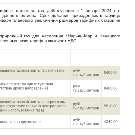
 данного региона. Срок действия приведенных в таблице
января планового увеличения размеров тарифных ставок не
тавленных ниже тарифов включает НДС.
ия природного газа
Розничная цена с НДС
ованием газовой плиты (в отсутствие
руб/
8400,00
тыс.куб.метров
одонагревателя при отсутствии
руб/
утствие других направлений
8400,00
тыс.куб.метров
ованием газовой плиты и нагрев воды
руб/
при отсутствии горячего центрального
5510,00
тыс.куб.метров
ений использования газа)
руб/
ем газа на другие цели
4340,00
тыс.куб.метров