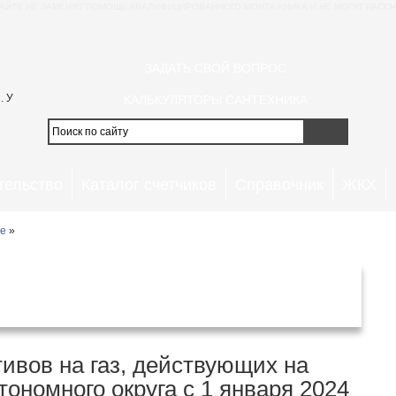
АЙТЕ НЕ ЗАМЕНЯТ ПОМОЩЬ КВАЛИФИЦИРОВАННОГО МОНТАЖНИКА И НЕ МОГУТ РАССМ
ЗАДАТЬ СВОЙ ВОПРОС
. У
КАЛЬКУЛЯТОРЫ САНТЕХНИКА
тельство
Каталог счетчиков
Справочник
ЖКХ
ие
»
автономном округе с 1 января 2024
года
ивов на газ, действующих на
ономного округа с 1 января 2024