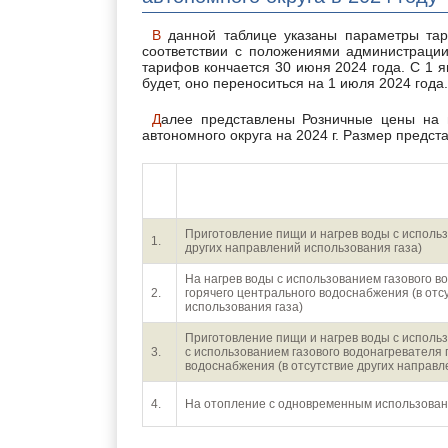
В данной таблице указаны параметры тарифных ставок на газ, действующие с 1 января 2024 г. в
соответствии с положениями администрации
тарифов кончается 30 июня 2024 года. С 1 
будет, оно переноситься на 1 июля 2024 года.
Далее представлены Розничные цены на природный газ для населения г.Нарьян-Мар и Ненецкого
автономного округа на 2024 г. Размер предс
№
п/
Направление использован
п
Приготовление пищи и нагрев воды с использ
1.
других направлений использования газа)
На нагрев воды с использованием газового в
2.
горячего центрального водоснабжения (в отс
использования газа)
Приготовление пищи и нагрев воды с использ
3.
с использованием газового водонагревателя 
водоснабжения (в отсутствие других направл
4.
На отопление с одновременным использовани