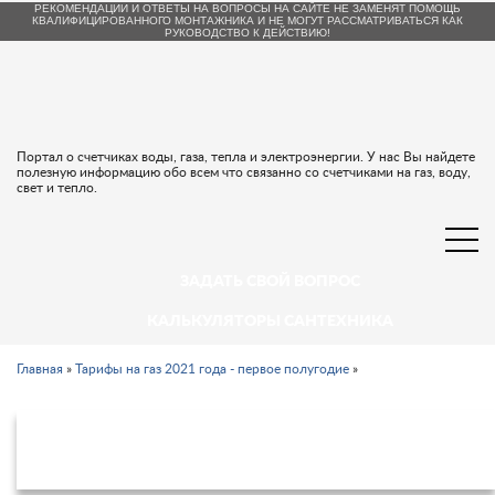
РЕКОМЕНДАЦИИ И ОТВЕТЫ НА ВОПРОСЫ НА САЙТЕ НЕ ЗАМЕНЯТ ПОМОЩЬ
КВАЛИФИЦИРОВАННОГО МОНТАЖНИКА И НЕ МОГУТ РАССМАТРИВАТЬСЯ КАК
РУКОВОДСТВО К ДЕЙСТВИЮ!
Портал о счетчиках воды, газа, тепла и электроэнергии. У нас Вы найдете
полезную информацию обо всем что связанно со счетчиками на газ, воду,
свет и тепло.
ЗАДАТЬ СВОЙ ВОПРОС
КАЛЬКУЛЯТОРЫ САНТЕХНИКА
Главная
»
Тарифы на газ 2021 года - первое полугодие
»
Тарифы на газ в Краснодарском крае
и Краснодаре с 1 января 2021 года