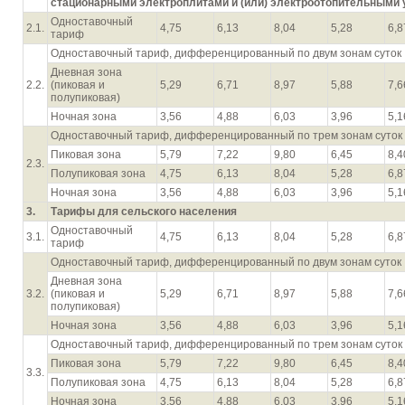
стационарными электроплитами и (или) электроотопительными 
Одноставочный
2.1.
4,75
6,13
8,04
5,28
6,8
тариф
Одноставочный тариф, дифференцированный по двум зонам суток
Дневная зона
2.2.
(пиковая и
5,29
6,71
8,97
5,88
7,6
полупиковая)
Ночная зона
3,56
4,88
6,03
3,96
5,1
Одноставочный тариф, дифференцированный по трем зонам суток
Пиковая зона
5,79
7,22
9,80
6,45
8,4
2.3.
Полупиковая зона
4,75
6,13
8,04
5,28
6,8
Ночная зона
3,56
4,88
6,03
3,96
5,1
3.
Тарифы для сельского населения
Одноставочный
3.1.
4,75
6,13
8,04
5,28
6,8
тариф
Одноставочный тариф, дифференцированный по двум зонам суток
Дневная зона
3.2.
(пиковая и
5,29
6,71
8,97
5,88
7,6
полупиковая)
Ночная зона
3,56
4,88
6,03
3,96
5,1
Одноставочный тариф, дифференцированный по трем зонам суток
Пиковая зона
5,79
7,22
9,80
6,45
8,4
3.3.
Полупиковая зона
4,75
6,13
8,04
5,28
6,8
Ночная зона
3,56
4,88
6,03
3,96
5,1