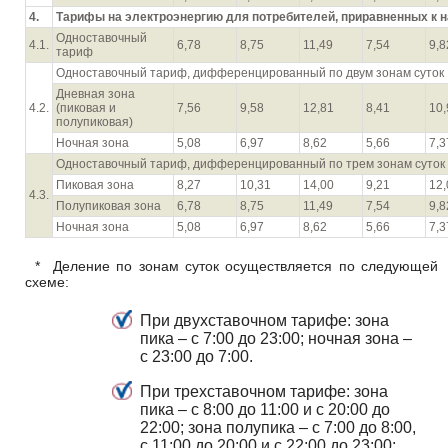
4.
Тарифы на электроэнергию для потребителей, приравненных к 
Одноставочный
4.1.
6,78
8,75
11,49
7,54
9,8
тариф
Одноставочный тариф, дифференцированный по двум зонам суток
Дневная зона
4.2.
(пиковая и
7,56
9,58
12,81
8,41
10,
полупиковая)
Ночная зона
5,08
6,97
8,62
5,66
7,3
Одноставочный тариф, дифференцированный по трем зонам суток
Пиковая зона
8,27
10,31
14,00
9,21
12,
4.3.
Полупиковая зона
6,78
8,75
11,49
7,54
9,8
Ночная зона
5,08
6,97
8,62
5,66
7,3
* Деление по зонам суток осуществляется по следующей
схеме:
При двухставочном тарифе: зона
пика – с 7:00 до 23:00; ночная зона –
с 23:00 до 7:00.
При трехставочном тарифе: зона
пика – с 8:00 до 11:00 и с 20:00 до
22:00; зона полупика – с 7:00 до 8:00,
с 11:00 до 20:00 и с 22:00 до 23:00;