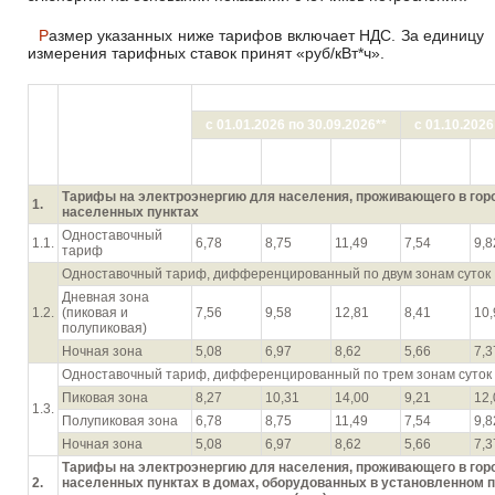
Размер указанных ниже тарифов включает НДС. За единицу
измерения тарифных ставок принят «руб/кВт*ч».
Категории
Цена (тариф), руб./кВт•ч (с учето
потребителей с
с 01.01.2026 по 30.09.2026
**
с 01.10.2026
№
разбивкой по
п/п
ставкам и
1
2
3
1
дифференциацией
диапазон
диапазон
диапазон
диапазон
ди
по зонам суток
Тарифы на электроэнергию для населения, проживающего в гор
1.
населенных пунктах
Одноставочный
1.1.
6,78
8,75
11,49
7,54
9,8
тариф
Одноставочный тариф, дифференцированный по двум зонам суток
Дневная зона
1.2.
(пиковая и
7,56
9,58
12,81
8,41
10,
полупиковая)
Ночная зона
5,08
6,97
8,62
5,66
7,3
Одноставочный тариф, дифференцированный по трем зонам суток
Пиковая зона
8,27
10,31
14,00
9,21
12,
1.3.
Полупиковая зона
6,78
8,75
11,49
7,54
9,8
Ночная зона
5,08
6,97
8,62
5,66
7,3
Тарифы на электроэнергию для населения, проживающего в гор
2.
населенных пунктах в домах, оборудованных в установленном 