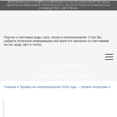
РЕКОМЕНДАЦИИ И ОТВЕТЫ НА ВОПРОСЫ НА САЙТЕ НЕ ЗАМЕНЯТ ПОМОЩЬ
КВАЛИФИЦИРОВАННОГО МОНТАЖНИКА И НЕ МОГУТ РАССМАТРИВАТЬСЯ КАК
РУКОВОДСТВО К ДЕЙСТВИЮ!
Портал о счетчиках воды, газа, тепла и электроэнергии. У нас Вы
найдете полезную информацию обо всем что связанно со счетчиками
на газ, воду, свет и тепло.
ЗАДАТЬ СВОЙ ВОПРОС
КАЛЬКУЛЯТОРЫ САНТЕХНИКА
Главная
»
Тарифы на электроэнергию 2026 года — первое полугодие
»
Тарифы на электроэнергию в
Костроме и Костромской области с 1