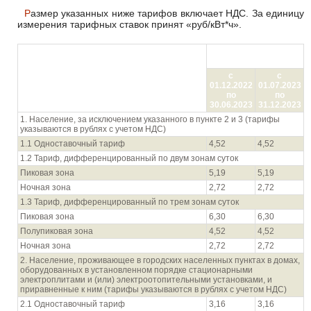
Размер указанных ниже тарифов включает НДС. За единицу
измерения тарифных ставок принят «руб/кВт*ч».
Цена (тариф) в руб./
кВтч
Показатель (группы потребителей с
с
с
разбивкой тарифа по ставкам и
01.12.2022
01.07.2023
дифференциацией по зонам суток)
по
по
30.06.2023
31.12.2023
1. Население, за исключением указанного в пункте 2 и 3 (тарифы
указываются в рублях с учетом НДС)
1.1 Одноставочный тариф
4,52
4,52
1.2 Тариф, дифференцированный по двум зонам суток
Пиковая зона
5,19
5,19
Ночная зона
2,72
2,72
1.3 Тариф, дифференцированный по трем зонам суток
Пиковая зона
6,30
6,30
Полупиковая зона
4,52
4,52
Ночная зона
2,72
2,72
2. Население, проживающее в городских населенных пунктах в домах,
оборудованных в установленном порядке стационарными
электроплитами и (или) электроотопительными установками, и
приравненные к ним (тарифы указываются в рублях с учетом НДС)
2.1 Одноставочный тариф
3,16
3,16