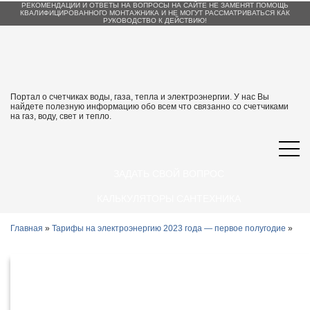
РЕКОМЕНДАЦИИ И ОТВЕТЫ НА ВОПРОСЫ НА САЙТЕ НЕ ЗАМЕНЯТ ПОМОЩЬ
КВАЛИФИЦИРОВАННОГО МОНТАЖНИКА И НЕ МОГУТ РАССМАТРИВАТЬСЯ КАК
РУКОВОДСТВО К ДЕЙСТВИЮ!
Портал о счетчиках воды, газа, тепла и электроэнергии. У нас Вы
найдете полезную информацию обо всем что связанно со счетчиками
на газ, воду, свет и тепло.
ЗАДАТЬ СВОЙ ВОПРОС
КАЛЬКУЛЯТОРЫ САНТЕХНИКА
Главная
»
Тарифы на электроэнергию 2023 года — первое полугодие
»
Тарифы на электроэнергию 2023 в
Ульяновске и Ульяновской области с 1