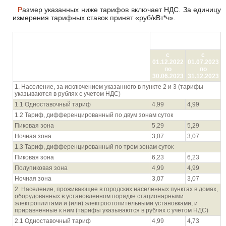
Размер указанных ниже тарифов включает НДС. За единицу
измерения тарифных ставок принят «руб/кВт*ч».
Цена (тариф) в руб./
кВтч
Показатель (группы потребителей с
с
с
разбивкой тарифа по ставкам и
01.12.2022
01.07.2023
дифференциацией по зонам суток)
по
по
30.06.2023
31.12.2023
1. Население, за исключением указанного в пункте 2 и 3 (тарифы
указываются в рублях с учетом НДС)
1.1 Одноставочный тариф
4,99
4,99
1.2 Тариф, дифференцированный по двум зонам суток
Пиковая зона
5,29
5,29
Ночная зона
3,07
3,07
1.3 Тариф, дифференцированный по трем зонам суток
Пиковая зона
6,23
6,23
Полупиковая зона
4,99
4,99
Ночная зона
3,07
3,07
2. Население, проживающее в городских населенных пунктах в домах,
оборудованных в установленном порядке стационарными
электроплитами и (или) электроотопительными установками, и
приравненные к ним (тарифы указываются в рублях с учетом НДС)
2.1 Одноставочный тариф
4,99
4,73