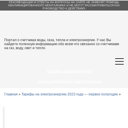
РЕКОМЕНДАЦИИ И ОТВЕТЫ НА ВОПРОСЫ НА САЙТЕ НЕ ЗАМЕНЯТ ПОМОЩЬ
КВАЛИФИЦИРОВАННОГО МОНТАЖНИКА И НЕ МОГУТ РАССМАТРИВАТЬСЯ КАК
РУКОВОДСТВО К ДЕЙСТВИЮ!
Портал о счетчиках воды, газа, тепла и электроэнергии. У нас Вы
найдете полезную информацию обо всем что связанно со счетчиками
на газ, воду, свет и тепло.
ЗАДАТЬ СВОЙ ВОПРОС
КАЛЬКУЛЯТОРЫ САНТЕХНИКА
Главная
»
Тарифы на электроэнергию 2023 года — первое полугодие
»
Тарифы на электроэнергию 2023 в
Сахалине и Сахалинской области с 1