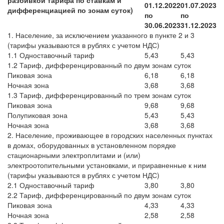
разбивкой тарифа по ставкам и
01.12.2022
01.07.2023
дифференциацией по зонам суток)
по
по
30.06.2023
31.12.2023
1. Население, за исключением указанного в пункте 2 и 3
(тарифы указываются в рублях с учетом НДС)
1.1 Одноставочный тариф
5,43
5,43
1.2 Тариф, дифференцированный по двум зонам суток
Пиковая зона
6,18
6,18
Ночная зона
3,68
3,68
1.3 Тариф, дифференцированный по трем зонам суток
Пиковая зона
9,68
9,68
Полупиковая зона
5,43
5,43
Ночная зона
3,68
3,68
2. Население, проживающее в городских населенных пунктах
в домах, оборудованных в установленном порядке
стационарными электроплитами и (или)
электроотопительными установками, и приравненные к ним
(тарифы указываются в рублях с учетом НДС)
2.1 Одноставочный тариф
3,80
3,80
2.2 Тариф, дифференцированный по двум зонам суток
Пиковая зона
4,33
4,33
Ночная зона
2,58
2,58