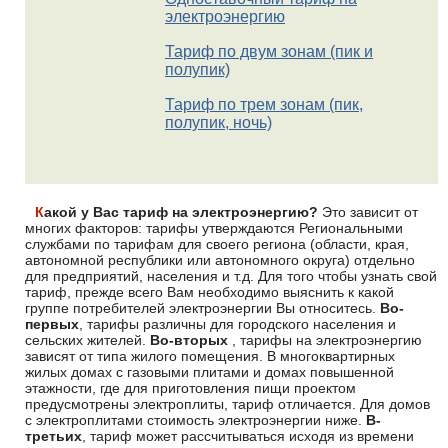
электроэнергию
Тариф по двум зонам (пик и
полупик)
Тариф по трем зонам (пик,
полупик, ночь)
Какой у Вас тариф на электроэнергию?
Это зависит от
многих факторов: тарифы утверждаются Региональными
службами по тарифам для своего региона (области, края,
автономной республики или автономного округа) отдельно
для предприятий, населения и т.д. Для того чтобы узнать свой
тариф, прежде всего Вам необходимо выяснить к какой
группе потребителей электроэнергии Вы относитесь.
Во-
первых
, тарифы различны для городского населения и
сельских жителей.
Во-вторых
, тарифы на электроэнергию
зависят от типа жилого помещения. В многоквартирных
жилых домах с газовыми плитами и домах повышенной
этажности, где для приготовления пищи проектом
предусмотрены электроплиты, тариф отличается. Для домов
с электроплитами стоимость электроэнергии ниже.
В-
третьих
, тариф может рассчитываться исходя из времени