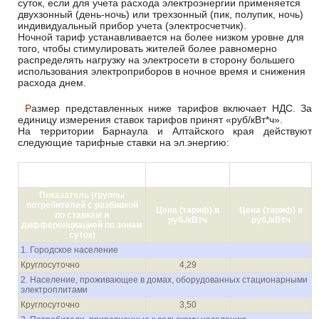
суток, если для учета расхода электроэнергии применяется
двухзонный (день-ночь) или трехзонный (пик, полупик, ночь)
индивидуальный прибор учета (электросчетчик).
Ночной тариф устанавливается на более низком уровне для
того, чтобы стимулировать жителей более равномерно
распределять нагрузку на электросети в сторону большего
использования электроприборов в ночное время и снижения
расхода днем.
Размер представленных ниже тарифов включает НДС. За
единицу измерения ставок тарифов принят «руб/кВт*ч».
На территории Барнаула и Алтайского края действуют
следующие тарифные ставки на эл.энергию:
с 01.01.2021 по
с 01.07.2021 по
30.06.2021
31.12.2021
Показатель (группы
потребителей с разбивкой
Цена (тариф) в
Цена (тариф) в
по ставкам и
руб./кВтч
руб./кВтч
дифференциацией по зонам
суток
)
1. Городское население
Круглосуточно
4,29
2. Население, проживающее в домах, оборудованных стационарными
электроплитами
Круглосуточно
3,50