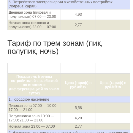
6. Потребители электроэнергии в хозяйственных постройках
(погреба, сараи)
Дневная зона (пиковая и
4,93
полупиковая) 07:00 — 23:00
Ночная зона (пиковая и
2,77
полупиковая) 23:00 — 07:00
Тариф по трем зонам (пик,
полупик, ночь)
с 01.01.2021 по
с 01.07.2021 по
30.06.2021
31.12.2021
Показатель (группы
потребителей с разбивкой
Цена (тариф) в
Цена (тариф) в
по ставкам и
руб./кВтч
руб./кВтч
дифференциацией по зонам
суток)
1. Городское население
Пиковая зона 07:00 — 10:00;
5,58
17.00 — 21.00
Полупиковая зона 10:00 —
4,29
17:00; 21.00 — 23.00
Ночная зона 23:00 — 07:00
2,77
2. Население, проживающее в домах, оборудованных стационарными