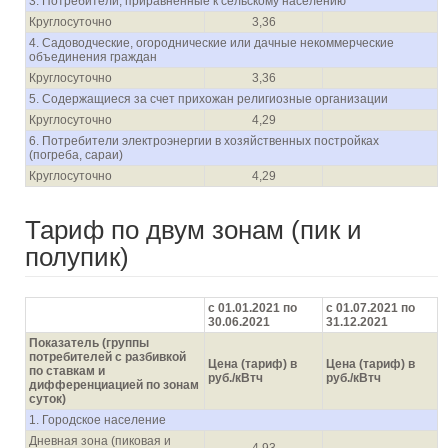
3. Потребители, приравненные к сельскому населению
Круглосуточно
3,36
4. Садоводческие, огороднические или дачные некоммерческие
объединения граждан
Круглосуточно
3,36
5. Содержащиеся за счет прихожан религиозные организации
Круглосуточно
4,29
6. Потребители электроэнергии в хозяйственных постройках
(погреба, сараи)
Круглосуточно
4,29
Тариф по двум зонам (пик и
полупик)
с 01.01.2021 по
с 01.07.2021 по
30.06.2021
31.12.2021
Показатель (группы
потребителей с разбивкой
Цена (тариф) в
Цена (тариф) в
по ставкам и
руб./кВтч
руб./кВтч
дифференциацией по зонам
суток)
1. Городское население
Дневная зона (пиковая и