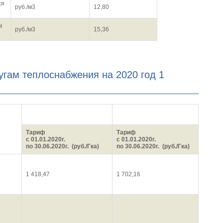
ся
руб./м3
12,80
м
руб./м3
15,36
гам теплоснабжения на 2020 год 1
тариф для населения с
тариф без НДС
НДС
Тариф
Тариф
с 01.01.2020г.
с 01.01.2020г.
по 30.06.2020г. (руб./Гка)
по 30.06.2020г. (руб./Гка)
1 418,47
1 702,16