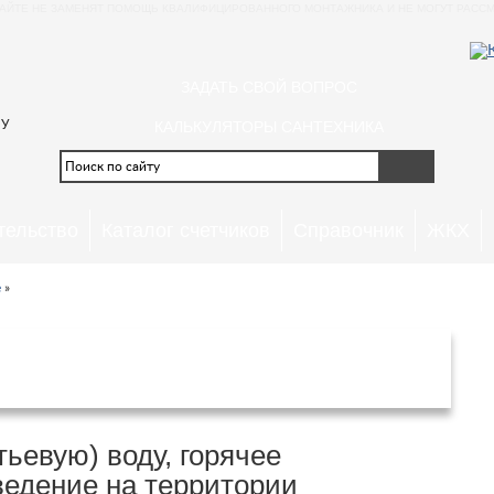
АЙТЕ НЕ ЗАМЕНЯТ ПОМОЩЬ КВАЛИФИЦИРОВАННОГО МОНТАЖНИКА И НЕ МОГУТ РАССМ
ЗАДАТЬ СВОЙ ВОПРОС
 У
КАЛЬКУЛЯТОРЫ САНТЕХНИКА
тельство
Каталог счетчиков
Справочник
ЖКХ
е
»
тведение в Красноярском крае и
 с 1 января 2020 года
ьевую) воду, горячее
ведение на территории