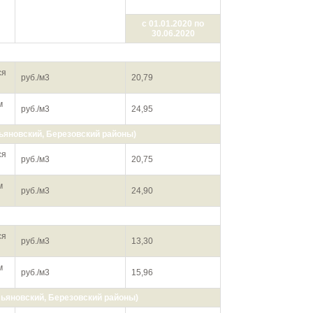
Тарифы
Единица измерения
с 01.01.2020 по
30.06.2020
вода (г. Красноярск)
ся
руб./м3
20,79
м
руб./м3
24,95
ьяновский, Березовский районы)
ся
руб./м3
20,75
м
руб./м3
24,90
ение (г. Красноярск)
ся
руб./м3
13,30
м
руб./м3
15,96
ьяновский, Березовский районы)