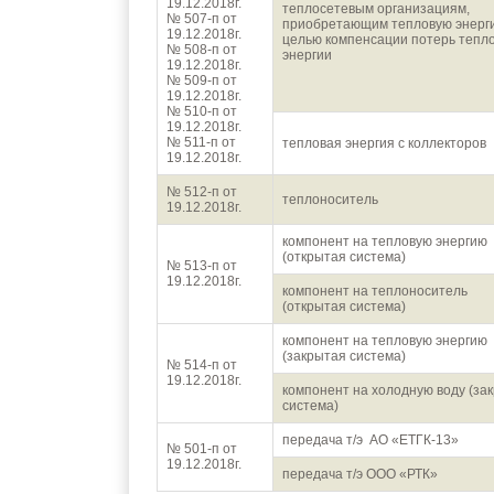
19.12.2018г.
теплосетевым организациям,
№ 507-п от
приобретающим тепловую энерг
19.12.2018г.
целью компенсации потерь тепл
№ 508-п от
энергии
19.12.2018г.
№ 509-п от
19.12.2018г.
№ 510-п от
19.12.2018г.
№ 511-п от
тепловая энергия с коллекторов
19.12.2018г.
№ 512-п от
теплоноситель
19.12.2018г.
компонент на тепловую энергию
(открытая система)
№ 513-п от
19.12.2018г.
компонент на теплоноситель
(открытая система)
компонент на тепловую энергию
(закрытая система)
№ 514-п от
19.12.2018г.
компонент на холодную воду (за
система)
передача т/э АО «ЕТГК-13»
№ 501-п от
19.12.2018г.
передача т/э ООО «РТК»