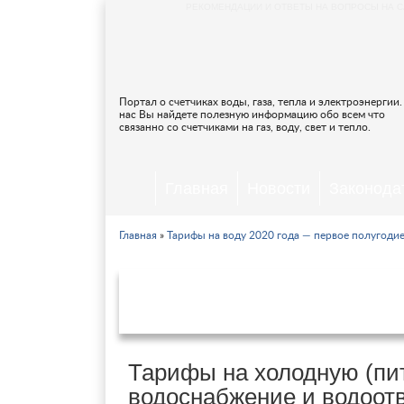
РЕКОМЕНДАЦИИ И ОТВЕТЫ НА ВОПРОСЫ НА С
Портал о счетчиках воды, газа, тепла и электроэнергии.
нас Вы найдете полезную информацию обо всем что
связанно со счетчиками на газ, воду, свет и тепло.
Главная
Новости
Законода
Главная
»
Тарифы на воду 2020 года — первое полугоди
Тарифы на воду и водоо
г.Красноярск
Тарифы на холодную (пит
водоснабжение и водоот