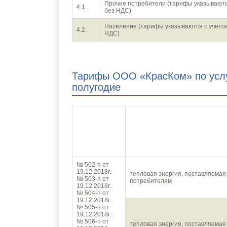
Прочие потребители (тарифы указывают
4.1.
без НДС)
Население (тарифы указываются с учето
4.2.
НДС)
Тарифы ООО «КрасКом» по услу
полугодие
Приказ РЭК
Вид ТМЦ
№ 502-п от
19.12.2018г.
тепловая энергия, поставляемая
№ 503-п от
потребителям
19.12.2018г.
№ 504-п от
19.12.2018г.
№ 505-п от
19.12.2018г.
№ 506-п от
тепловая энергия, поставляемая