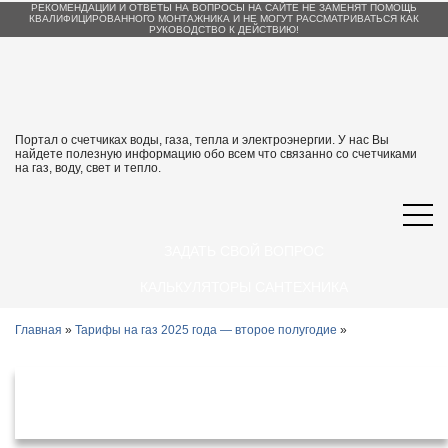
РЕКОМЕНДАЦИИ И ОТВЕТЫ НА ВОПРОСЫ НА САЙТЕ НЕ ЗАМЕНЯТ ПОМОЩЬ
КВАЛИФИЦИРОВАННОГО МОНТАЖНИКА И НЕ МОГУТ РАССМАТРИВАТЬСЯ КАК
РУКОВОДСТВО К ДЕЙСТВИЮ!
Портал о счетчиках воды, газа, тепла и электроэнергии. У нас Вы
найдете полезную информацию обо всем что связанно со счетчиками
на газ, воду, свет и тепло.
ЗАДАТЬ СВОЙ ВОПРОС
КАЛЬКУЛЯТОРЫ САНТЕХНИКА
Главная
»
Тарифы на газ 2025 года — второе полугодие
»
Тарифы на газ в Краснодарском крае
с 1 июля 2025 года