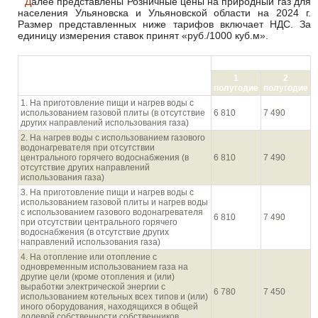
Далее представлены Розничные цены на природный газ для
населения Ульяновска и Ульяновской области на 2024 г.
Размер представленных ниже тарифов включает НДС. За
единицу измерения ставок принят «руб./1000 куб.м».
руб./1000 куб.м
Направления использования газа
1
2
населением
полугодие
полугодие
1. На приготовление пищи и нагрев воды с
использованием газовой плиты (в отсутствие
6 810
7 490
других направлений использования газа)
2. На нагрев воды с использованием газового
водонагревателя при отсутствии
центрального горячего водоснабжения (в
6 810
7 490
отсутствие других направлений
использования газа)
3. На приготовление пищи и нагрев воды с
использованием газовой плиты и нагрев воды
с использованием газового водонагревателя
6 810
7 490
при отсутствии центрального горячего
водоснабжения (в отсутствие других
направлений использования газа)
4. На отопление или отопление с
одновременным использованием газа на
другие цели (кроме отопления и (или)
выработки электрической энергии с
6 780
7 450
использованием котельных всех типов и (или)
иного оборудования, находящихся в общей
долевой собственности собственников