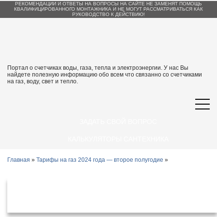
РЕКОМЕНДАЦИИ И ОТВЕТЫ НА ВОПРОСЫ НА САЙТЕ НЕ ЗАМЕНЯТ ПОМОЩЬ
КВАЛИФИЦИРОВАННОГО МОНТАЖНИКА И НЕ МОГУТ РАССМАТРИВАТЬСЯ КАК
РУКОВОДСТВО К ДЕЙСТВИЮ!
Портал о счетчиках воды, газа, тепла и электроэнергии. У нас Вы
найдете полезную информацию обо всем что связанно со счетчиками
на газ, воду, свет и тепло.
ЗАДАТЬ СВОЙ ВОПРОС
КАЛЬКУЛЯТОРЫ САНТЕХНИКА
Главная
»
Тарифы на газ 2024 года — второе полугодие
»
Тарифы на газ в Ульяновской области
с 1 июля 2024 года