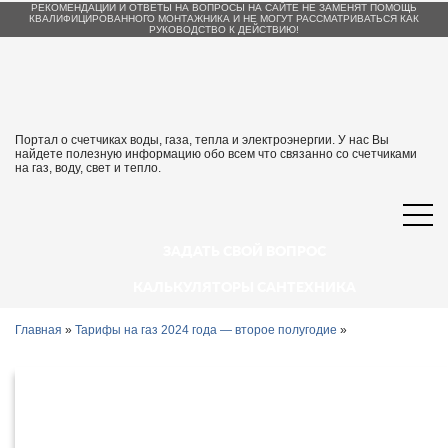
РЕКОМЕНДАЦИИ И ОТВЕТЫ НА ВОПРОСЫ НА САЙТЕ НЕ ЗАМЕНЯТ ПОМОЩЬ
КВАЛИФИЦИРОВАННОГО МОНТАЖНИКА И НЕ МОГУТ РАССМАТРИВАТЬСЯ КАК
РУКОВОДСТВО К ДЕЙСТВИЮ!
Портал о счетчиках воды, газа, тепла и электроэнергии. У нас Вы
найдете полезную информацию обо всем что связанно со счетчиками
на газ, воду, свет и тепло.
ЗАДАТЬ СВОЙ ВОПРОС
КАЛЬКУЛЯТОРЫ САНТЕХНИКА
Главная
»
Тарифы на газ 2024 года — второе полугодие
»
Тарифы на газ в Ненецком
автономном округе с 1 июля 2024