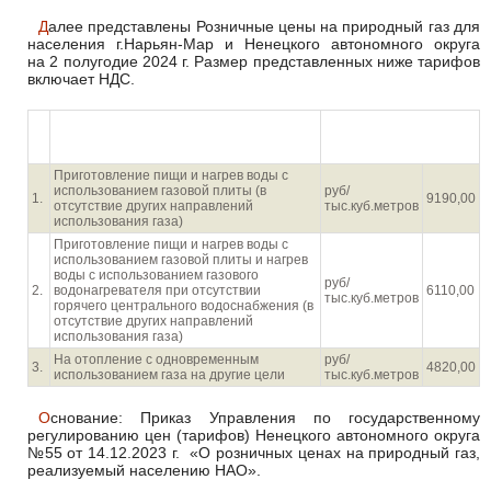
Далее представлены Розничные цены на природный газ для
населения г.Нарьян-Мар и Ненецкого автономного округа
на 2 полугодие 2024 г. Размер представленных ниже тарифов
включает НДС.
№
Направление использования
п/
Розничная цена с НДС
природного газа
п
Приготовление пищи и нагрев воды с
использованием газовой плиты (в
руб/
1.
9190,00
отсутствие других направлений
тыс.куб.метров
использования газа)
Приготовление пищи и нагрев воды с
использованием газовой плиты и нагрев
воды с использованием газового
руб/
2.
водонагревателя при отсутствии
6110,00
тыс.куб.метров
горячего центрального водоснабжения (в
отсутствие других направлений
использования газа)
На отопление с одновременным
руб/
3.
4820,00
использованием газа на другие цели
тыс.куб.метров
Основание: Приказ Управления по государственному
регулированию цен (тарифов) Ненецкого автономного округа
№55 от 14.12.2023 г. «О розничных ценах на природный газ,
реализуемый населению НАО».