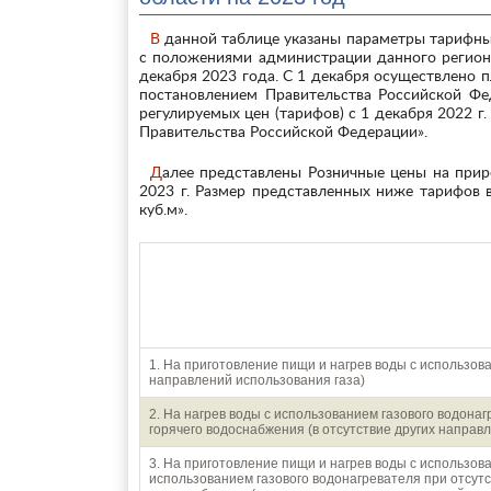
В данной таблице указаны параметры тарифных ставок на газ, действующие с 1 декабря 2022 г. в соответствии
с положениями администрации данного региона
декабря 2023 года. С 1 декабря осуществлено п
постановлением Правительства Российской Фе
регулируемых цен (тарифов) с 1 декабря 2022 г.
Правительства Российской Федерации».
Далее представлены Розничные цены на природный газ для населения Ульяновска и Ульяновской области на
2023 г. Размер представленных ниже тарифов 
куб.м».
Направления использовани
1. На приготовление пищи и нагрев воды с использова
направлений использования газа)
2. На нагрев воды с использованием газового водона
горячего водоснабжения (в отсутствие других направ
3. На приготовление пищи и нагрев воды с использова
использованием газового водонагревателя при отсутс