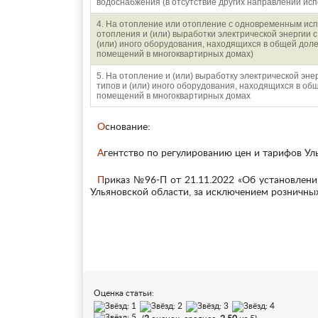
водоснабжения (в отсутствие других направлений исп
4. На отопление или отопление с одновременным исп
отопления и (или) выработки электрической энергии 
(или) иного оборудования, находящихся в общей дол
помещений в многоквартирных домах)
5. На отопление и (или) выработку электрической эне
типов и (или) иного оборудования, находящихся в об
помещений в многоквартирных домах
Основание:
Агентство по регулированию цен и тарифов У
Приказ №96-П от 21.11.2022 «Об установлении розничных цен на газ, реализуемый населению на территории
Ульяновской области, за исключением розничны
Оценка статьи: