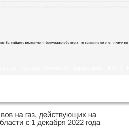
АЙТЕ НЕ ЗАМЕНЯТ ПОМОЩЬ КВАЛИФИЦИРОВАННОГО МОНТАЖНИКА И НЕ МОГУТ РАССМ
 нас Вы найдете полезную информацию обо всем что связанно со счетчиками на га
льство
Каталог счетчиков
Справочник
ЖКХ
П
ЗАДАТЬ СВОЙ ВОПРОС
КАЛЬКУЛЯТОРЫ САНТЕХНИКА
аз 2023 в Ульяновской области с 1 дека
ов на газ, действующих на
бласти с 1 декабря 2022 года