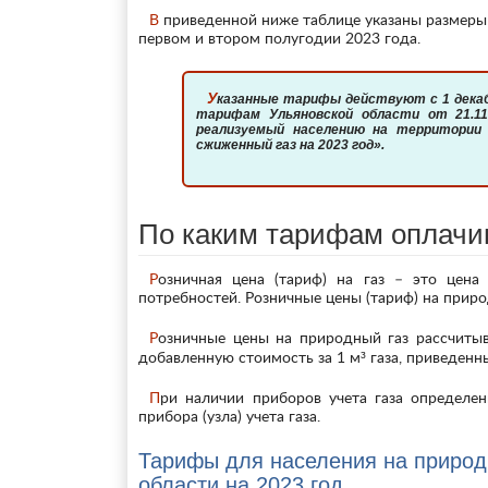
В приведенной ниже таблице указаны размеры тарифных ставок на газ для всех категорий населения области в
первом и втором полугодии 2023 года.
Указанные тарифы действуют с 1 декабря 2022г. на основании Распоряжения Комитета по ценам и
тарифам Ульяновской области от 21.11
реализуемый населению на территории 
сжиженный газ на 2023 год».
По каким тарифам оплачи
Розничная цена (тариф) на газ – это цена на газ, реализуемый населению для удовлетворения личных
потребностей. Розничные цены (тариф) на приро
Розничные цены на природный газ рассчитываются и устанавливаются в рублях с учетом в цене налога на
добавленную стоимость за 1 м³ газа, приведенн
При наличии приборов учета газа определение объема поставляемого газа осуществляется по показаниям
прибора (узла) учета газа.
Тарифы для населения на природ
области на 2023 год