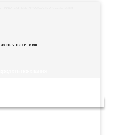
АТРИВАТЬСЯ КАК РУКОВОДСТВО К ДЕЙСТВИЮ!
з, воду, свет и тепло.
ередать показания
бря 2022 года