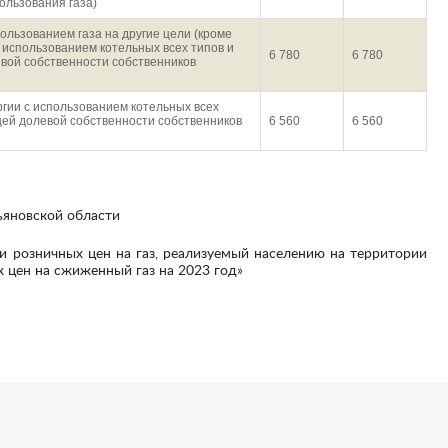
ользования газа)
ользованием газа на другие цели (кроме
с использованием котельных всех типов и
6 780
6 780
евой собственности собственников
ргии с использованием котельных всех
щей долевой собственности собственников
6 560
6 560
льяновской области
х цен на сжиженный газ на 2023 год»