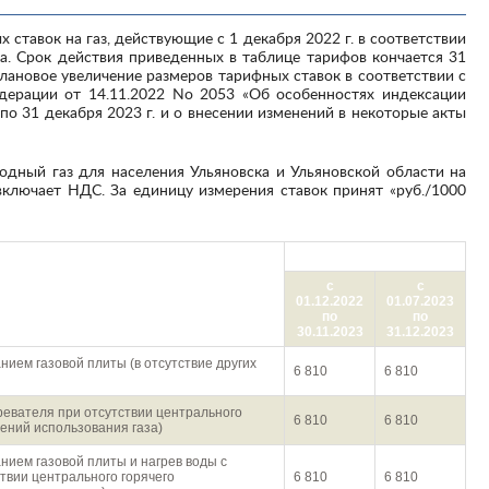
. Срок действия приведенных в таблице тарифов кончается 31
лановое увеличение размеров тарифных ставок в соответствии с
дерации от 14.11.2022 No 2053 «Об особенностях индексации
 по 31 декабря 2023 г. и о внесении изменений в некоторые акты
включает НДС. За единицу измерения ставок принят «руб./1000
руб./1000 куб.м
с
с
я газа населением
01.12.2022
01.07.2023
по
по
30.11.2023
31.12.2023
нием газовой плиты (в отсутствие других
6 810
6 810
гревателя при отсутствии центрального
6 810
6 810
лений использования газа)
нием газовой плиты и нагрев воды с
твии центрального горячего
6 810
6 810