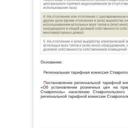
центрального горячего водоснабжения (в отсутств
использования газа)
4. На отопление или отопление с одновременным 
другие цели (кроме отопления и (или) выработки эл
использованием котельных всех типов и (или) иног
находящихся в общей долевой собственности собс
многоквартирных домах)
5. На отопление и (или) выработку электрической 
котельных всех типов и (или) иного оборудования,
долевой собственности собственников помещений 
Основание:
Региональная тарифная комиссия Ставропо
Постановление региональной тарифной комиссии Ставропольского края от 25 ноября 2022 г. № 81/1
«Об установлении розничных цен на при
Ставрополь» населению Ставропольского
региональной тарифной комиссии Ставропольс