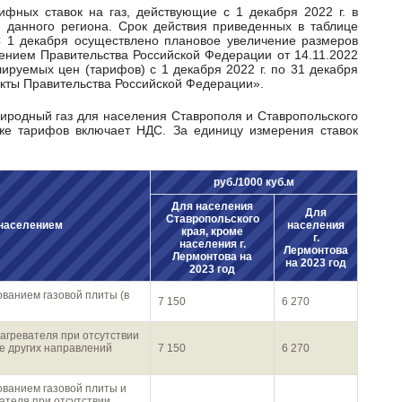
 данного региона. Срок действия приведенных в таблице
С 1 декабря осуществлено плановое увеличение размеров
лением Правительства Российской Федерации от 14.11.2022
ируемых цен (тарифов) с 1 декабря 2022 г. по 31 декабря
 акты Правительства Российской Федерации».
иже тарифов включает НДС. За единицу измерения ставок
руб./1000 куб.м
Для населения
Для
Ставропольского
 населением
населения
края, кроме
г.
населения г.
Лермонтова
Лермонтова на
на 2023 год
2023 год
ованием газовой плиты (в
7 150
6 270
нагревателя при отсутствии
ие других направлений
7 150
6 270
ованием газовой плиты и
ателя при отсутствии