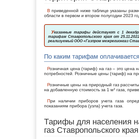
В приведенной ниже таблице указаны размеры тарифных ставок на газ для всех категорий населения
области в первом и втором полугодии 2023 го
Указанные тарифы действуют с 1 декабря 2022г. на основании Распоряжения Комитета по ценам и
тарифам Ставропольского края от 25.11.202
реализуемый ООО «Газпром межрегионгаз Ставр
По каким тарифам оплачивается
Розничная цена (тариф) на газ – это цена на газ, реализуемый населению для удовлетворения личных
потребностей. Розничные цены (тариф) на пр
Розничные цены на природный газ рассчитываются и устанавливаются в рублях с учетом в цене налога
на добавленную стоимость за 1 м³ газа, при
При наличии приборов учета газа определение объема поставляемого газа осуществляется по
показаниям прибора (узла) учета газа.
Тарифы для населения н
газ Ставропольского края