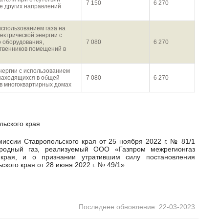
7 150
6 270
ие других направлений
использованием газа на
ектрической энергии с
о оборудования,
7 080
6 270
твенников помещений в
энергии с использованием
 находящихся в общей
7 080
6 270
в многоквартирных домах
льского края
родный газ, реализуемый ООО «Газпром межрегионгаз
 края, и о признании утратившим силу постановления
кого края от 28 июня 2022 г. № 49/1»
Последнее обновление: 22-03-2023