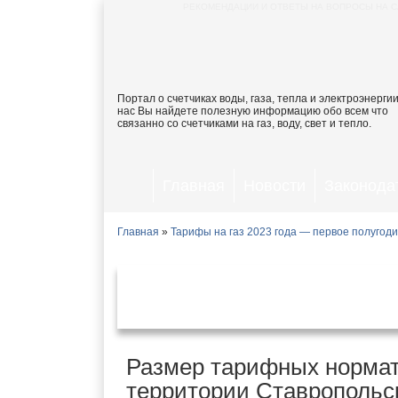
РЕКОМЕНДАЦИИ И ОТВЕТЫ НА ВОПРОСЫ НА С
Портал о счетчиках воды, газа, тепла и электроэнергии
нас Вы найдете полезную информацию обо всем что
связанно со счетчиками на газ, воду, свет и тепло.
Главная
Новости
Законода
Главная
»
Тарифы на газ 2023 года — первое полугод
Тарифы на газ 2023 в Ста
Размер тарифных нормат
территории Ставропольско