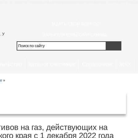
АЙТЕ НЕ ЗАМЕНЯТ ПОМОЩЬ КВАЛИФИЦИРОВАННОГО МОНТАЖНИКА И НЕ МОГУТ РАССМ
ЗАДАТЬ СВОЙ ВОПРОС
. У
КАЛЬКУЛЯТОРЫ САНТЕХНИКА
тельство
Каталог счетчиков
Справочник
ЖКХ
ие
»
вропольском крае с 1 декабря 2022
года
ивов на газ, действующих на
го края с 1 декабря 2022 года