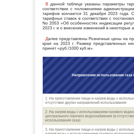
В данной таблице указаны параметры тарифных ставок на газ, действующие с 1 декабря 2022 г. в
соответствии с положениями администрации
тарифов кончается 31 декабря 2023 года. 
тарифных ставок в соответствии с постанов
No 2053 «Об особенностях индексации регул
2023 г. и о внесении изменений в некоторые
Далее представлены Розничные цены на природный газ для населения Ставрополя и Ставропольского
края на 2023 г. Размер представленных н
принят «руб./1000 куб.м».
Направления использования газа
1. На приготовление пищи и нагрев воды с использ
отсутствие других направлений использования
2. На нагрев воды с использованием газового водо
центрального горячего водоснабжения (в отсутств
использования газа)
3. На приготовление пищи и нагрев воды с использ
нагрев воды с использованием газового водонагрев