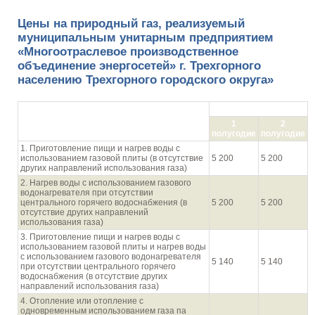
Цены на природный газ, реализуемый
муниципальным унитарным предприятием
«Многоотраслевое производственное
объединение энергосетей» г. Трехгорного
населению Трехгорного городского округа»
руб./1000 куб.м
Направления использования газа
1
2
населением
полугодие
полугодие
1. Приготовление пищи и нагрев воды с
использованием газовой плиты (в отсутствие
5 200
5 200
других направлений использования газа)
2. Нагрев воды с использованием газового
водонагревателя при отсутствии
центрального горячего водоснабжения (в
5 200
5 200
отсутствие других направлений
использования газа)
3. Приготовление пищи и нагрев воды с
использованием газовой плиты и нагрев воды
с использованием газового водонагревателя
5 140
5 140
при отсутствии центрального горячего
водоснабжения (в отсутствие других
направлений использования газа)
4. Отопление или отопление с
одновременным использованием газа па