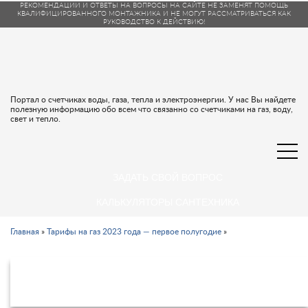
РЕКОМЕНДАЦИИ И ОТВЕТЫ НА ВОПРОСЫ НА САЙТЕ НЕ ЗАМЕНЯТ ПОМОЩЬ
КВАЛИФИЦИРОВАННОГО МОНТАЖНИКА И НЕ МОГУТ РАССМАТРИВАТЬСЯ КАК
РУКОВОДСТВО К ДЕЙСТВИЮ!
Портал о счетчиках воды, газа, тепла и электроэнергии. У нас Вы найдете
полезную информацию обо всем что связанно со счетчиками на газ, воду,
свет и тепло.
ЗАДАТЬ СВОЙ ВОПРОС
КАЛЬКУЛЯТОРЫ САНТЕХНИКА
Главная
»
Тарифы на газ 2023 года — первое полугодие
»
Тарифы на газ 2023 в Челябинской
области с 1 декабря 2022 года