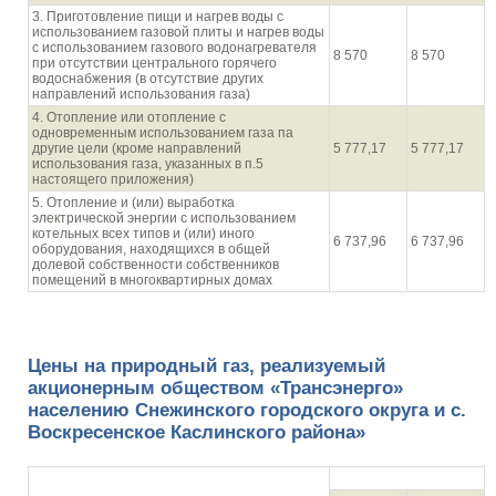
3. Приготовление пищи и нагрев воды с
использованием газовой плиты и нагрев воды
с использованием газового водонагревателя
8 570
8 570
при отсутствии центрального горячего
водоснабжения (в отсутствие других
направлений использования газа)
4. Отопление или отопление с
одновременным использованием газа па
другие цели (кроме направлений
5 777,17
5 777,17
использования газа, указанных в п.5
настоящего приложения)
5. Отопление и (или) выработка
электрической энергии с использованием
котельных всех типов и (или) иного
6 737,96
6 737,96
оборудования, находящихся в общей
долевой собственности собственников
помещений в многоквартирных домах
Цены на природный газ, реализуемый
акционерным обществом «Трансэнерго»
населению Снежинского городского округа и с.
Воскресенское Каслинского района»
руб./1000 куб.м
Направления использования газа