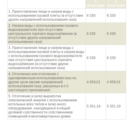
1
2
населением
полугодие
полугодие
1. Приготовление пищи и нагрев воды с
использованием газовой плиты (в отсутствие
6 330
6 330
других направлений использования газа)
2. Нагрев воды с использованием газового
водонагревателя при отсутствии
центрального горячего водоснабжения (в
6 330
6 330
отсутствие других направлений
использования газа)
3. Приготовление пищи и нагрев воды с
использованием газовой плиты и нагрев воды
с использованием газового водонагревателя
6 330
6 330
при отсутствии центрального горячего
водоснабжения (в отсутствие других
направлений использования газа)
4. Отопление или отопление с
одновременным использованием газа па
другие цели (кроме направлений
4 959,01
4 959,01
использования газа, указанных в п.5
настоящего приложения)
5. Отопление и (или) выработка
электрической энергии с использованием
котельных всех типов и (или) иного
5 351,19
5 351,19
оборудования, находящихся в общей
долевой собственности собственников
помещений в многоквартирных домах