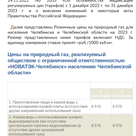
14.11.2022 No 2053 «Об особенностях индексации
регулируемых цен (тарифов) с 1 декабря 2022 г. по 31 декабря
2023 г. и о внесении изменений в некоторые акты
Правительства Российской Федерации».
Далее представлены Розничные цены на природный газ для
населения Челябинска и Челябинской области на 2023 г.
Размер представленных ниже тарифов включает НДС. За
единицу измерения ставок принят «руб./1000 куб.м».
Цены на природный газ, реализуемый
обществом с ограниченной ответственностью
«НОВАТЭК-Челябинск» населению Челябинской
области»
руб./1000 куб.м
Направления использования газа
1
2
населением
полугодие
полугодие
1. Приготовление пищи и нагрев воды с
использованием газовой плиты (в отсутствие
8 570
8 570
других направлений использования газа)
2. Нагрев воды с использованием газового
водонагревателя при отсутствии
центрального горячего водоснабжения (в
8 570
8 570
отсутствие других направлений
использования газа)