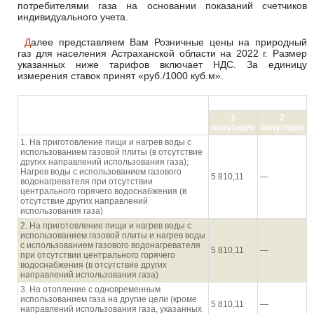
потребителями газа на основании показаний счетчиков
индивидуального учета.
Далее представляем Вам Розничные цены на природный
газ для населения Астраханской области на 2022 г. Размер
указанных ниже тарифов включает НДС. За единицу
измерения ставок принят «руб./1000 куб.м».
руб./1000 куб.м
Направления использования газа
1
2
населением
полугодие
полугодие
1. На приготовление пищи и нагрев воды с
использованием газовой плиты (в отсутствие
других направлений использования газа);
Нагрев воды с использованием газового
5 810,11
—
водонагревателя при отсутствии
центрального горячего водоснабжения (в
отсутствие других направлений
использования газа)
2. На приготовление пищи и нагрев воды с
использованием газовой плиты и нагрев воды
с использованием газового водонагревателя
5 810,11
—
при отсутствии центрального горячего
водоснабжения (в отсутствие других
направлений использования газа)
3. На отопление с одновременным
использованием газа на другие цели (кроме
5 810,11
—
направлений использования газа, указанных