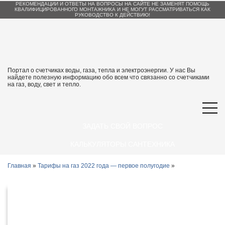
РЕКОМЕНДАЦИИ И ОТВЕТЫ НА ВОПРОСЫ НА САЙТЕ НЕ ЗАМЕНЯТ ПОМОЩЬ
КВАЛИФИЦИРОВАННОГО МОНТАЖНИКА И НЕ МОГУТ РАССМАТРИВАТЬСЯ КАК
РУКОВОДСТВО К ДЕЙСТВИЮ!
Портал о счетчиках воды, газа, тепла и электроэнергии. У нас Вы
найдете полезную информацию обо всем что связанно со счетчиками
на газ, воду, свет и тепло.
ЗАДАТЬ СВОЙ ВОПРОС
КАЛЬКУЛЯТОРЫ САНТЕХНИКА
Главная
»
Тарифы на газ 2022 года — первое полугодие
»
Тарифы на газ для Астрахани и
Астраханской области с 1 января 2022