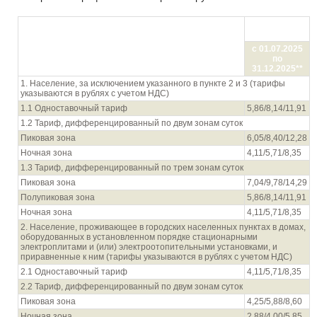
Цена (тариф)
в руб./кВтч
Показатель (группы потребителей с разбивкой
тарифа по ставкам и дифференциацией по зонам
с 01.07.2025
суток)
по
31.12.2025**
1. Население, за исключением указанного в пункте 2 и 3 (тарифы
указываются в рублях с учетом НДС)
1.1 Одноставочный тариф
5,86/8,14/11,91
1.2 Тариф, дифференцированный по двум зонам суток
Пиковая зона
6,05/8,40/12,28
Ночная зона
4,11/5,71/8,35
1.3 Тариф, дифференцированный по трем зонам суток
Пиковая зона
7,04/9,78/14,29
Полупиковая зона
5,86/8,14/11,91
Ночная зона
4,11/5,71/8,35
2. Население, проживающее в городских населенных пунктах в домах,
оборудованных в установленном порядке стационарными
электроплитами и (или) электроотопительными установками, и
приравненные к ним (тарифы указываются в рублях с учетом НДС)
2.1 Одноставочный тариф
4,11/5,71/8,35
2.2 Тариф, дифференцированный по двум зонам суток
Пиковая зона
4,25/5,88/8,60
Ночная зона
2,88/4,00/5,85