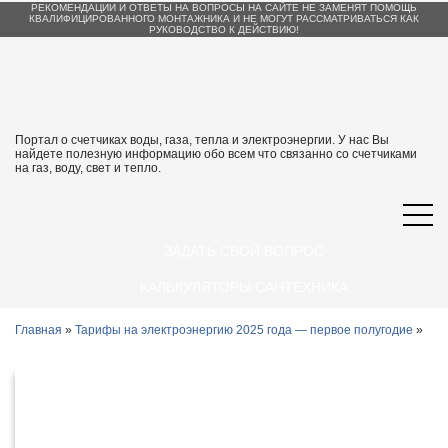
РЕКОМЕНДАЦИИ И ОТВЕТЫ НА ВОПРОСЫ НА САЙТЕ НЕ ЗАМЕНЯТ ПОМОЩЬ
КВАЛИФИЦИРОВАННОГО МОНТАЖНИКА И НЕ МОГУТ РАССМАТРИВАТЬСЯ КАК
РУКОВОДСТВО К ДЕЙСТВИЮ!
Портал о счетчиках воды, газа, тепла и электроэнергии. У нас Вы
найдете полезную информацию обо всем что связанно со счетчиками
на газ, воду, свет и тепло.
ЗАДАТЬ СВОЙ ВОПРОС
КАЛЬКУЛЯТОРЫ САНТЕХНИКА
Главная
»
Тарифы на электроэнергию 2025 года — первое полугодие
»
Тарифы на электроэнергию в Магасе и
Республике Ингушетия с 1 января