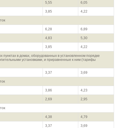
5,55
6,05
3,85
4,22
ток
6,28
6,89
4,83
5,30
3,85
4,22
х пунктах в домах, оборудованных в установленном порядке
опительными установками, и приравненные к ним (тарифы
3,37
3,69
ток
3,86
4,23
2,69
2,95
ток
4,38
4,79
3,37
3,69