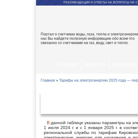
РЕКОМЕНДАЦИИ И ОТВЕТЫ НА ВОПРОСЫ НА С
Портал о счетчиках воды, газа, тепла и электроэнергии
нас Вы найдете полезную информацию обо всем что
связанно со счетчиками на газ, воду, свет и тепло.
Главная
Новости
Законода
Главная
»
Тарифы на электроэнергию 2025 года — пер
Тарифы на электроэнергию
янва
В данной таблице указаны параметры на электроэнергию, действующие в Кирове и Кировской области с
1 июля 2024 г. и с 1 января 2025 г. в соо
региональной службы по тарифам Кировско
электрическую энергию для населения и пр