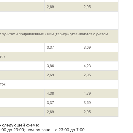
2,69
2,95
 пунктах и приравненные к ним (тарифы указываются с учетом
3,37
3,69
ток
3,86
4,23
2,69
2,95
ток
4,38
4,79
3,37
3,69
2,69
2,95
по следующей схеме:
00 до 23:00; ночная зона – с 23:00 до 7:00.