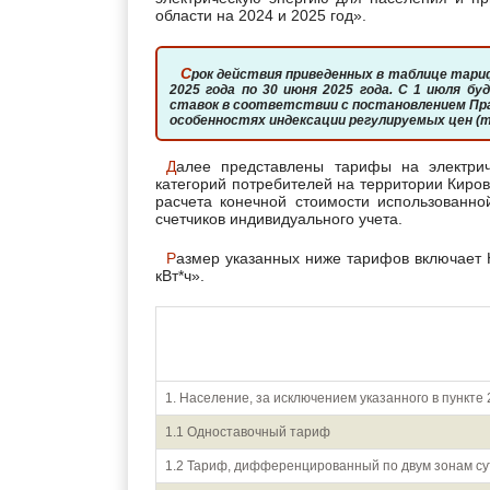
области на 2024 и 2025 год».
Срок действия приведенных в таблице тарифов кончается 31 декабря 2024 года и продлевается с 1 января
2025 года по 30 июня 2025 года. С 1 июля 
ставок в соответствии с постановлением Пра
особенностях индексации регулируемых цен (
Далее представлены тарифы на электрическую энергию для населения и приравненных к нему
категорий потребителей на территории Киров
расчета конечной стоимости использованно
счетчиков индивидуального учета.
Размер указанных ниже тарифов включает НДС. За единицу измерения тарифных ставок принят «руб/
кВт*ч».
Показатель (группы потребителей с разбивкой
дифференциацией по зонам су
1. Население, за исключением указанного в пункте 
1.1 Одноставочный тариф
1.2 Тариф, дифференцированный по двум зонам су