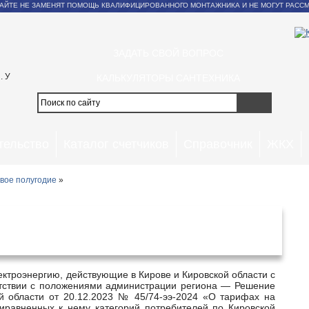
АЙТЕ НЕ ЗАМЕНЯТ ПОМОЩЬ КВАЛИФИЦИРОВАННОГО МОНТАЖНИКА И НЕ МОГУТ РАССМ
ЗАДАТЬ СВОЙ ВОПРОС
. У
КАЛЬКУЛЯТОРЫ САНТЕХНИКА
тельство
Каталог счетчиков
Справочник
ЖКХ
вое полугодие
»
 в Кирове и Кировской области с 1
ря 2025 года
тветствии с положениями администрации региона — Решение
й области от 20.12.2023 № 45/74-ээ-2024 «О тарифах на
иравненных к нему категорий потребителей по Кировской