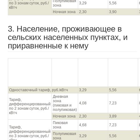
Полупиковая
по 3 зонам суток, руб./
3,29
5,56
зона
кВтч
Ночная зона
2,30
3,90
3. Население, проживающее в
сельских населенных пунктах, и
приравненные к нему
Для первого
Для второго
диапазона
диапазона
Диапазон объема
объемов
объемов
потребления, кВтч**
потребления
потребления
электрической
электрической
энергии
энергии
Одноставочный тариф, руб./кВтч
3,29
5,56
Дневная
Тариф,
зона
4,08
7,23
дифференцированный
(пиковая и
по 2 зонам суток, руб./
полупиковая)
кВтч
Ночная зона
2,30
3,89
Пиковая
4,68
7,23
Тариф,
зона
дифференцированный
Полупиковая
по 3 зонам суток, руб./
3,29
5,56
зона