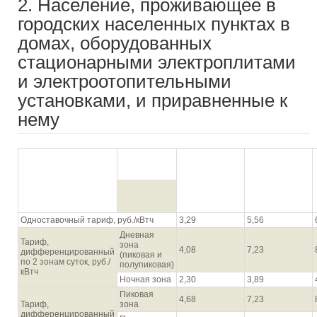
2. Население, проживающее в
городских населенных пунктах в
домах, оборудованных
стационарными электроплитами
и электроотопительными
установками, и приравненные к
нему
Для первого
Для второго
диапазона
диапазона
Диапазон объема
объемов
объемов
потребления, кВтч**
потребления
потребления
электрической
электрической
энергии
энергии
Одноставочный тариф, руб./кВтч
3,29
5,56
Дневная
Тариф,
зона
4,08
7,23
дифференцированный
(пиковая и
по 2 зонам суток, руб./
полупиковая)
кВтч
Ночная зона
2,30
3,89
Пиковая
4,68
7,23
Тариф,
зона
дифференцированный