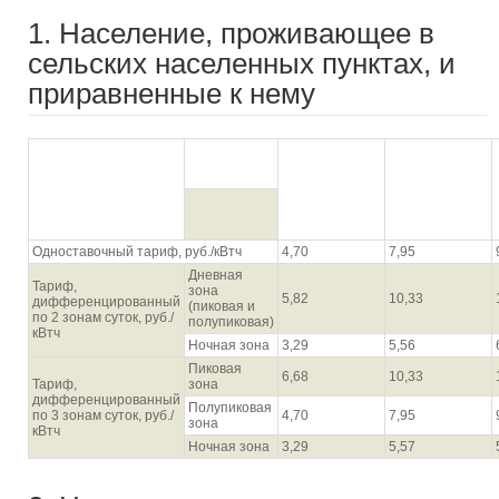
1. Население, проживающее в
сельских населенных пунктах, и
приравненные к нему
Для первого
Для второго
диапазона
диапазона
Диапазон объема
объемов
объемов
потребления, кВтч**
потребления
потребления
электрической
электрической
энергии
энергии
Одноставочный тариф, руб./кВтч
4,70
7,95
Дневная
Тариф,
зона
5,82
10,33
дифференцированный
(пиковая и
по 2 зонам суток, руб./
полупиковая)
кВтч
Ночная зона
3,29
5,56
Пиковая
6,68
10,33
Тариф,
зона
дифференцированный
Полупиковая
по 3 зонам суток, руб./
4,70
7,95
зона
кВтч
Ночная зона
3,29
5,57