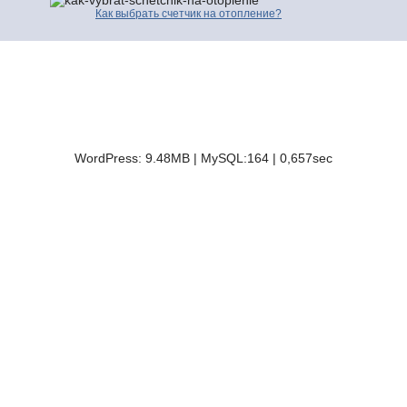
Как выбрать счетчик на отопление?
© 2016-2026 | Про Счетчики.ру | Копирование разрешено только с
активной ссылкой и индексируемой гиперссылки на исходную страницу.
Контакты
Карта сайта
Полезные сайты
WordPress: 9.48MB | MySQL:164 | 0,657sec