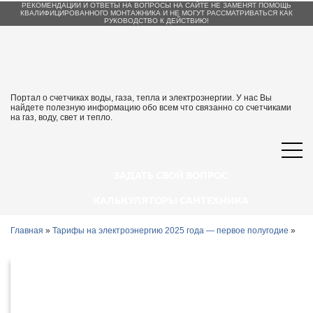
РЕКОМЕНДАЦИИ И ОТВЕТЫ НА ВОПРОСЫ НА САЙТЕ НЕ ЗАМЕНЯТ ПОМОЩЬ
КВАЛИФИЦИРОВАННОГО МОНТАЖНИКА И НЕ МОГУТ РАССМАТРИВАТЬСЯ КАК
РУКОВОДСТВО К ДЕЙСТВИЮ!
Портал о счетчиках воды, газа, тепла и электроэнергии. У нас Вы
найдете полезную информацию обо всем что связанно со счетчиками
на газ, воду, свет и тепло.
ЗАДАТЬ СВОЙ ВОПРОС
КАЛЬКУЛЯТОРЫ САНТЕХНИКА
Главная
»
Тарифы на электроэнергию 2025 года — первое полугодие
»
Тарифы на электроэнергию в
Кемерово и Кемеровской области с 1