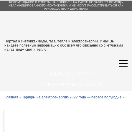
РЕКОМЕНДАЦИИ И ОТВЕТЫ НА ВОПРОСЫ НА САЙТЕ НЕ ЗАМЕНЯТ ПОМОЩЬ
КВАЛИФИЦИРОВАННОГО МОНТАЖНИКА И НЕ МОГУТ РАССМАТРИВАТЬСЯ КАК
РУКОВОДСТВО К ДЕЙСТВИЮ!
Портал о счетчиках воды, газа, тепла и электроэнергии. У нас Вы
найдете полезную информацию обо всем что связанно со счетчиками
на газ, воду, свет и тепло.
ЗАДАТЬ СВОЙ ВОПРОС
КАЛЬКУЛЯТОРЫ САНТЕХНИКА
Главная
»
Тарифы на электроэнергию 2022 года — первое полугодие
»
Тарифы на электроэнергию в Вологде
и Вологодской области с 1 января