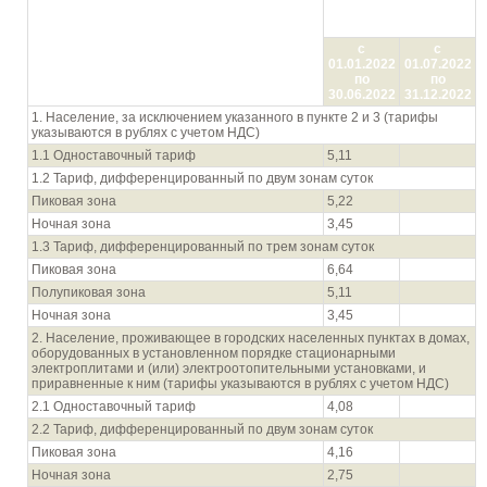
Цена (тариф) в руб./
кВтч
Показатель (группы потребителей с
с
с
разбивкой тарифа по ставкам и
01.01.2022
01.07.2022
дифференциацией по зонам суток)
по
по
30.06.2022
31.12.2022
1. Население, за исключением указанного в пункте 2 и 3 (тарифы
указываются в рублях с учетом НДС)
1.1 Одноставочный тариф
5,11
1.2 Тариф, дифференцированный по двум зонам суток
Пиковая зона
5,22
Ночная зона
3,45
1.3 Тариф, дифференцированный по трем зонам суток
Пиковая зона
6,64
Полупиковая зона
5,11
Ночная зона
3,45
2. Население, проживающее в городских населенных пунктах в домах,
оборудованных в установленном порядке стационарными
электроплитами и (или) электроотопительными установками, и
приравненные к ним (тарифы указываются в рублях с учетом НДС)
2.1 Одноставочный тариф
4,08
2.2 Тариф, дифференцированный по двум зонам суток
Пиковая зона
4,16
Ночная зона
2,75