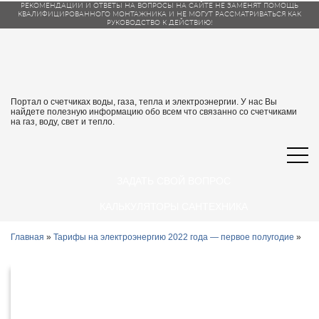
РЕКОМЕНДАЦИИ И ОТВЕТЫ НА ВОПРОСЫ НА САЙТЕ НЕ ЗАМЕНЯТ ПОМОЩЬ
КВАЛИФИЦИРОВАННОГО МОНТАЖНИКА И НЕ МОГУТ РАССМАТРИВАТЬСЯ КАК
РУКОВОДСТВО К ДЕЙСТВИЮ!
Портал о счетчиках воды, газа, тепла и электроэнергии. У нас Вы
найдете полезную информацию обо всем что связанно со счетчиками
на газ, воду, свет и тепло.
ЗАДАТЬ СВОЙ ВОПРОС
КАЛЬКУЛЯТОРЫ САНТЕХНИКА
Главная
»
Тарифы на электроэнергию 2022 года — первое полугодие
»
Тарифы на электроэнергию в
Симферополе и Республике Крым с 1