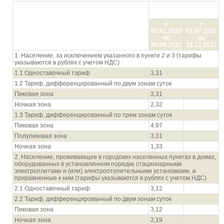
Цена (тариф) в руб./
кВтч
Показатель (группы потребителей с
с
с
разбивкой тарифа по ставкам и
01.01.2022
01.07.2022
дифференциацией по зонам суток)
по
по
30.06.2022
31.12.2022
1. Население, за исключением указанного в пункте 2 и 3 (тарифы
указываются в рублях с учетом НДС)
1.1 Одноставочный тариф
3,31
1.2 Тариф, дифференцированный по двум зонам суток
Пиковая зона
3,31
Ночная зона
2,32
1.3 Тариф, дифференцированный по трем зонам суток
Пиковая зона
4,97
Полупиковая зона
3,31
Ночная зона
1,33
2. Население, проживающее в городских населенных пунктах в домах,
оборудованных в установленном порядке стационарными
электроплитами и (или) электроотопительными установками, и
приравненные к ним (тарифы указываются в рублях с учетом НДС)
2.1 Одноставочный тариф
3,12
2.2 Тариф, дифференцированный по двум зонам суток
Пиковая зона
3,12
Ночная зона
2,19