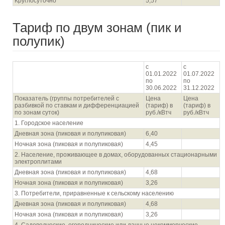
Круглосуточно
5,57
Тариф по двум зонам (пик и
полупик)
с
с
01.01.2022
01.07.2022
по
по
30.06.2022
31.12.2022
Показатель (группы потребителей с
Цена
Цена
разбивкой по ставкам и дифференциацией
(тариф) в
(тариф) в
по зонам суток)
руб./кВтч
руб./кВтч
1. Городское население
Дневная зона (пиковая и полупиковая)
6,40
Ночная зона (пиковая и полупиковая)
4,45
2. Население, проживающее в домах, оборудованных стационарными
электроплитами
Дневная зона (пиковая и полупиковая)
4,68
Ночная зона (пиковая и полупиковая)
3,26
3. Потребители, приравненные к сельскому населению
Дневная зона (пиковая и полупиковая)
4,68
Ночная зона (пиковая и полупиковая)
3,26