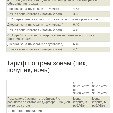
4. Садоводческие, огороднические или дачные некоммерческие
объединения граждан
Дневная зона (пиковая и полупиковая)
4,68
Ночная зона (пиковая и полупиковая)
3,26
5. Содержащиеся за счет прихожан религиозные организации
Дневная зона (пиковая и полупиковая)
6,40
Ночная зона (пиковая и полупиковая)
4,45
6. Потребители электроэнергии в хозяйственных постройках
(погреба, сараи)
Дневная зона (пиковая и полупиковая)
6,40
Ночная зона (пиковая и полупиковая)
4,45
Тариф по трем зонам (пик,
полупик, ночь)
с
с
01.01.2022
01.07.2022
по
по
30.06.2022
31.12.2022
Показатель (группы потребителей с
Цена
Цена
разбивкой по ставкам и дифференциацией
(тариф) в
(тариф) в
по зонам суток)
руб./кВтч
руб./кВтч
1. Городское население