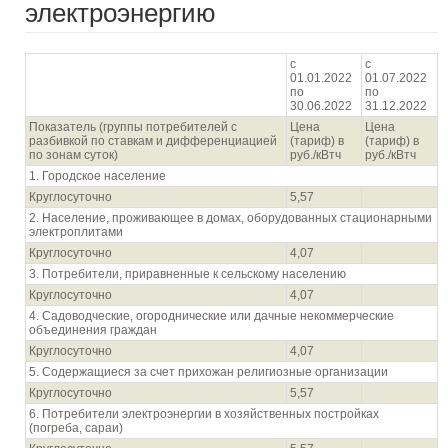
электроэнергию
с
с
01.01.2022
01.07.2022
по
по
30.06.2022
31.12.2022
Показатель (группы потребителей с
Цена
Цена
разбивкой по ставкам и дифференциацией
(тариф) в
(тариф) в
по зонам суток)
руб./кВтч
руб./кВтч
1. Городское население
Круглосуточно
5,57
2. Население, проживающее в домах, оборудованных стационарными
электроплитами
Круглосуточно
4,07
3. Потребители, приравненные к сельскому населению
Круглосуточно
4,07
4. Садоводческие, огороднические или дачные некоммерческие
объединения граждан
Круглосуточно
4,07
5. Содержащиеся за счет прихожан религиозные организации
Круглосуточно
5,57
6. Потребители электроэнергии в хозяйственных постройках
(погреба, сараи)