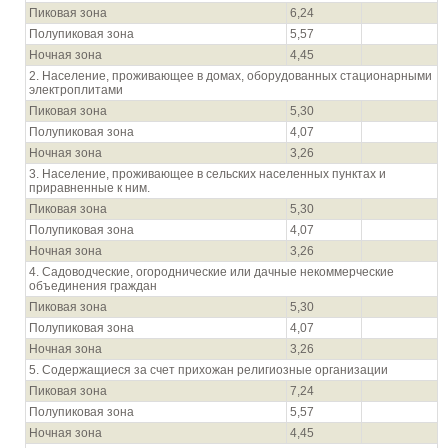
Пиковая зона
6,24
Полупиковая зона
5,57
Ночная зона
4,45
2. Население, проживающее в домах, оборудованных стационарными
электроплитами
Пиковая зона
5,30
Полупиковая зона
4,07
Ночная зона
3,26
3. Население, проживающее в сельских населенных пунктах и
приравненные к ним.
Пиковая зона
5,30
Полупиковая зона
4,07
Ночная зона
3,26
4. Садоводческие, огороднические или дачные некоммерческие
объединения граждан
Пиковая зона
5,30
Полупиковая зона
4,07
Ночная зона
3,26
5. Содержащиеся за счет прихожан религиозные организации
Пиковая зона
7,24
Полупиковая зона
5,57
Ночная зона
4,45