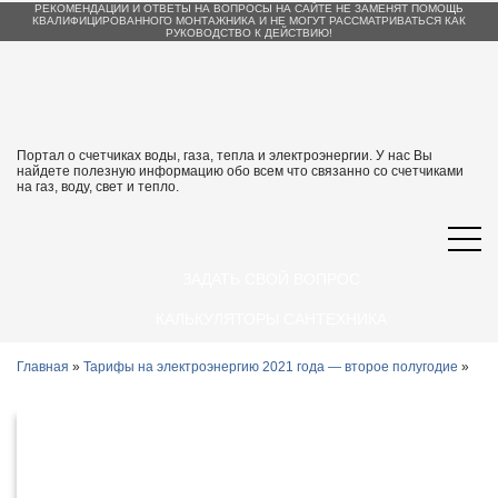
РЕКОМЕНДАЦИИ И ОТВЕТЫ НА ВОПРОСЫ НА САЙТЕ НЕ ЗАМЕНЯТ ПОМОЩЬ
КВАЛИФИЦИРОВАННОГО МОНТАЖНИКА И НЕ МОГУТ РАССМАТРИВАТЬСЯ КАК
РУКОВОДСТВО К ДЕЙСТВИЮ!
Портал о счетчиках воды, газа, тепла и электроэнергии. У нас Вы
найдете полезную информацию обо всем что связанно со счетчиками
на газ, воду, свет и тепло.
ЗАДАТЬ СВОЙ ВОПРОС
КАЛЬКУЛЯТОРЫ САНТЕХНИКА
Главная
»
Тарифы на электроэнергию 2021 года — второе полугодие
»
Тарифы на электроэнергию в
Ульяновске и Ульяновской области с 1