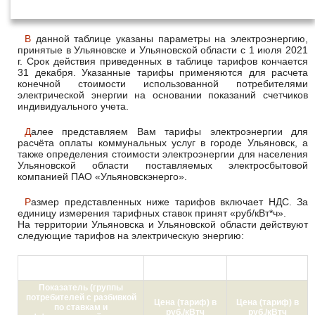
июля 2021 года
В данной таблице указаны параметры на электроэнергию,
принятые в Ульяновске и Ульяновской области с 1 июля 2021
г. Срок действия приведенных в таблице тарифов кончается
31 декабря. Указанные тарифы применяются для расчета
конечной стоимости использованной потребителями
электрической энергии на основании показаний счетчиков
индивидуального учета.
Далее представляем Вам тарифы электроэнергии для
расчёта оплаты коммунальных услуг в городе Ульяновск, а
также определения стоимости электроэнергии для населения
Ульяновской области поставляемых электросбытовой
компанией ПАО «Ульяновскэнерго».
Размер представленных ниже тарифов включает НДС. За
единицу измерения тарифных ставок принят «руб/кВт*ч».
На территории Ульяновска и Ульяновской области действуют
следующие тарифов на электрическую энергию:
с 01.01.2021 по
с 01.07.2021 по
30.06.2021
31.12.2021
Показатель (группы
потребителей с разбивкой
Цена (тариф) в
Цена (тариф) в
по ставкам и
руб./кВтч
руб./кВтч