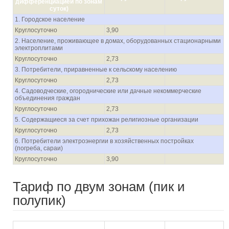
дифференциацией по зонам
суток
)
1. Городское население
Круглосуточно
3,90
2. Население, проживающее в домах, оборудованных стационарными
электроплитами
Круглосуточно
2,73
3. Потребители, приравненные к сельскому населению
Круглосуточно
2,73
4. Садоводческие, огороднические или дачные некоммерческие
объединения граждан
Круглосуточно
2,73
5. Содержащиеся за счет прихожан религиозные организации
Круглосуточно
2,73
6. Потребители электроэнергии в хозяйственных постройках
(погреба, сараи)
Круглосуточно
3,90
Тариф по двум зонам (пик и
полупик)
с 01.01.2021 по
с 01.07.2021 по