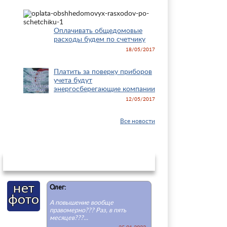
Оплачивать общедомовые
расходы будем по счетчику
18/05/2017
Платить за поверку приборов
учета будут
энергосберегающие компании
12/05/2017
Все новости
Последнии комментарии
Олег:
А повышение вообще
правомерно??? Раз, в пять
месяцев???...