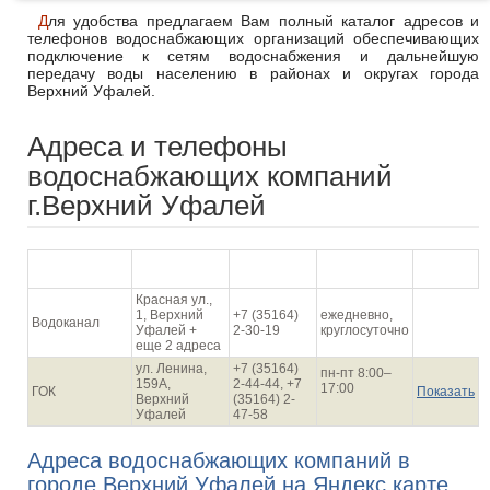
Для удобства предлагаем Вам полный каталог адресов и
телефонов водоснабжающих организаций обеспечивающих
подключение к сетям водоснабжения и дальнейшую
передачу воды населению в районах и округах города
Верхний Уфалей.
Адреса и телефоны
водоснабжающих компаний
г.Верхний Уфалей
График
Наименование
Адрес
Телефон
На карте
работы
Красная ул.,
1, Верхний
+7 (35164)
ежедневно,
Водоканал
Уфалей +
2-30-19
круглосуточно
еще 2 адреса
ул. Ленина,
+7 (35164)
пн-пт 8:00–
159А,
2-44-44, +7
17:00
ГОК
Показать
Верхний
(35164) 2-
Уфалей
47-58
Адреса водоснабжающих компаний в
городе Верхний Уфалей на Яндекс карте