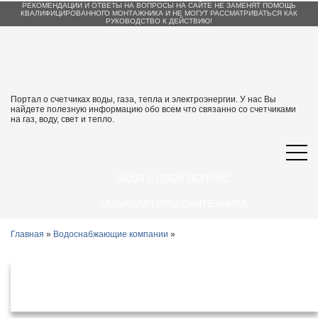
РЕКОМЕНДАЦИИ И ОТВЕТЫ НА ВОПРОСЫ НА САЙТЕ НЕ ЗАМЕНЯТ ПОМОЩЬ
КВАЛИФИЦИРОВАННОГО МОНТАЖНИКА И НЕ МОГУТ РАССМАТРИВАТЬСЯ КАК
РУКОВОДСТВО К ДЕЙСТВИЮ!
Портал о счетчиках воды, газа, тепла и электроэнергии. У нас Вы
найдете полезную информацию обо всем что связанно со счетчиками
на газ, воду, свет и тепло.
ЗАДАТЬ СВОЙ ВОПРОС
КАЛЬКУЛЯТОРЫ САНТЕХНИКА
Главная
»
Водоснабжающие компании
»
Водоснабжающие организации
Верхний Уфалей