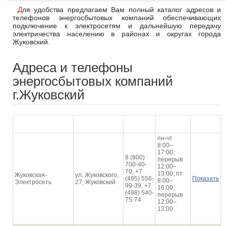
Для удобства предлагаем Вам полный каталог адресов и
телефонов энергосбытовых компаний обеспечивающих
подключение к электросетям и дальнейшую передачу
электричества населению в районах и округах города
Жуковский.
Адреса и телефоны
энергосбытовых компаний
г.Жуковский
График
Наименование
Адрес
Телефон
На карте
работы
пн-чт
8:00–
17:00,
8 (800)
перерыв
700-40-
12:00–
70, +7
13:00; пт
Жуковская-
ул. Жуковского,
(495) 556-
Показать
8:00–
Электросеть
27, Жуковский
99-39, +7
16:00,
(498) 540-
перерыв
75-74
12:00–
13:00