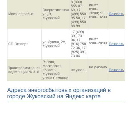
8 (800)
пн-пт
555-07-
8:00–
Энергетическая
69, +7
20:00; сб
Мосэнергосбыт
ул., 9,
(499) 550-
Показать
8:00–16:00
Жуковский
95-50, +7
(499) 550-
88-99
+7 (499)
391-73-
пн-пт
04, +7
ул. Дугина, 2А,
9:00–20:00
СП-Эксперт
(916) 758-
Показать
Жуковский
72-36, +7
(925) 391-
73-04
Россия,
Московская
не указано
Трансформаторная
область,
не указан
Показать
подстанция № 310
Жуковский,
улица Семашко
Адреса энергосбытовых организаций в
городе Жуковский на Яндекс карте