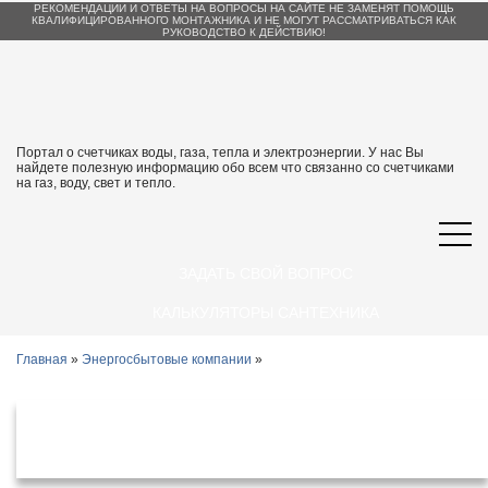
РЕКОМЕНДАЦИИ И ОТВЕТЫ НА ВОПРОСЫ НА САЙТЕ НЕ ЗАМЕНЯТ ПОМОЩЬ
КВАЛИФИЦИРОВАННОГО МОНТАЖНИКА И НЕ МОГУТ РАССМАТРИВАТЬСЯ КАК
РУКОВОДСТВО К ДЕЙСТВИЮ!
Портал о счетчиках воды, газа, тепла и электроэнергии. У нас Вы
найдете полезную информацию обо всем что связанно со счетчиками
на газ, воду, свет и тепло.
ЗАДАТЬ СВОЙ ВОПРОС
КАЛЬКУЛЯТОРЫ САНТЕХНИКА
Главная
»
Энергосбытовые компании
»
Энергосбытовые организации
Жуковский