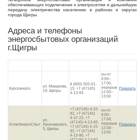
обеспечивающих подключение к электросетям и дальнейшую
передачу электричества населению в районах и округах
города Щигры.
Адреса и телефоны
энергосбытовых организаций
г.Щигры
График
Наименование
Адрес
Телефон
На карте
работы
пн-пт
8:00–
17:00,
8 (800) 505-01-
ул. Макарова,
перерыв
Курскэнерго
15, +7 (47145)
Показать
19, Щигры
12:00–
4-13-93
13:00
+7 (47145) 4-15-
пн-пт
82, +7 (47145)
8:00–
4-37-23, +7
17:00,
ул.
(47145) 4-13-85,
перерыв
АтомЭнергоСбыт
Луначарского,
Показать
+7 (47145) 4-15-
12:00–
5, Щигры
92, +7 (47145)
13:00
4-13-90, +7
(47145) 2-13-92