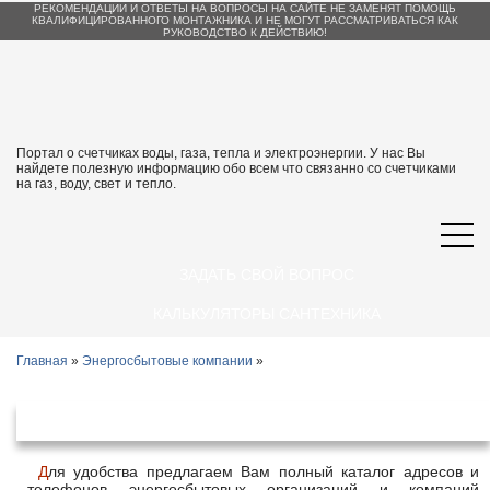
РЕКОМЕНДАЦИИ И ОТВЕТЫ НА ВОПРОСЫ НА САЙТЕ НЕ ЗАМЕНЯТ ПОМОЩЬ
КВАЛИФИЦИРОВАННОГО МОНТАЖНИКА И НЕ МОГУТ РАССМАТРИВАТЬСЯ КАК
РУКОВОДСТВО К ДЕЙСТВИЮ!
Портал о счетчиках воды, газа, тепла и электроэнергии. У нас Вы
найдете полезную информацию обо всем что связанно со счетчиками
на газ, воду, свет и тепло.
ЗАДАТЬ СВОЙ ВОПРОС
КАЛЬКУЛЯТОРЫ САНТЕХНИКА
Главная
»
Энергосбытовые компании
»
Энергосбытовые организации Щигры
Для удобства предлагаем Вам полный каталог адресов и
телефонов энергосбытовых организаций и компаний