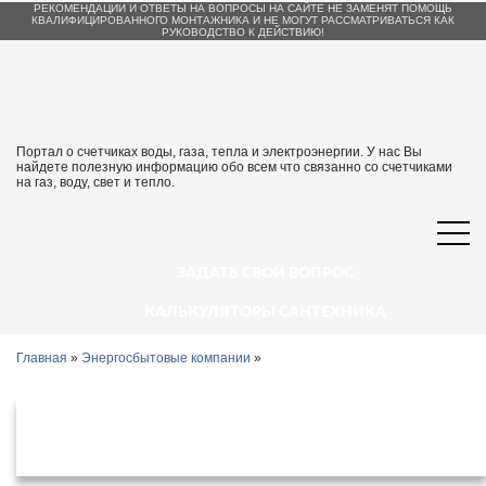
РЕКОМЕНДАЦИИ И ОТВЕТЫ НА ВОПРОСЫ НА САЙТЕ НЕ ЗАМЕНЯТ ПОМОЩЬ
КВАЛИФИЦИРОВАННОГО МОНТАЖНИКА И НЕ МОГУТ РАССМАТРИВАТЬСЯ КАК
РУКОВОДСТВО К ДЕЙСТВИЮ!
Портал о счетчиках воды, газа, тепла и электроэнергии. У нас Вы
найдете полезную информацию обо всем что связанно со счетчиками
на газ, воду, свет и тепло.
ЗАДАТЬ СВОЙ ВОПРОС
КАЛЬКУЛЯТОРЫ САНТЕХНИКА
Главная
»
Энергосбытовые компании
»
Энергосбытовые организации
Пионерский