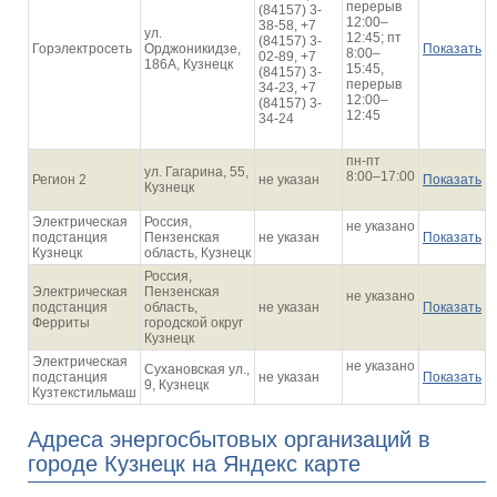
перерыв
(84157) 3-
12:00–
38-58, +7
ул.
12:45; пт
(84157) 3-
Горэлектросеть
Орджоникидзе,
Показать
8:00–
02-89, +7
186А, Кузнецк
15:45,
(84157) 3-
перерыв
34-23, +7
12:00–
(84157) 3-
12:45
34-24
пн-пт
ул. Гагарина, 55,
8:00–17:00
Регион 2
не указан
Показать
Кузнецк
Электрическая
Россия,
не указано
подстанция
Пензенская
не указан
Показать
Кузнецк
область, Кузнецк
Россия,
Электрическая
Пензенская
не указано
подстанция
область,
не указан
Показать
Ферриты
городской округ
Кузнецк
Электрическая
не указано
Сухановская ул.,
подстанция
не указан
Показать
9, Кузнецк
Кузтекстильмаш
Адреса энергосбытовых организаций в
городе Кузнецк на Яндекс карте