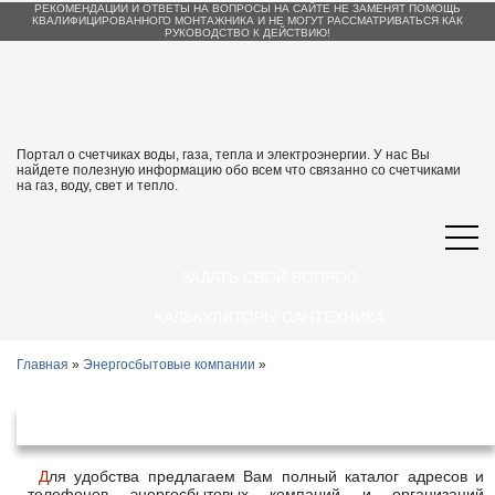
РЕКОМЕНДАЦИИ И ОТВЕТЫ НА ВОПРОСЫ НА САЙТЕ НЕ ЗАМЕНЯТ ПОМОЩЬ
КВАЛИФИЦИРОВАННОГО МОНТАЖНИКА И НЕ МОГУТ РАССМАТРИВАТЬСЯ КАК
РУКОВОДСТВО К ДЕЙСТВИЮ!
Портал о счетчиках воды, газа, тепла и электроэнергии. У нас Вы
найдете полезную информацию обо всем что связанно со счетчиками
на газ, воду, свет и тепло.
ЗАДАТЬ СВОЙ ВОПРОС
КАЛЬКУЛЯТОРЫ САНТЕХНИКА
Главная
»
Энергосбытовые компании
»
Энергосбытовые организации Кузнецк
Для удобства предлагаем Вам полный каталог адресов и
телефонов энергосбытовых компаний и организаций