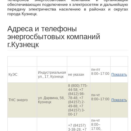
обеспечивающих подключение к электросетям и дальнейшую
передачу электричества населению в районах и округах
города Кузнецк.
Адреса и телефоны
энергосбытовых компаний
г.Кузнецк
График
Наименование
Адрес
Телефон
На карте
работы
пн-пт
Индустриальная
8:00–17:00
КуЭС
не указан
Показать
ул., 17, Кузнецк
8 (800) 775-
44-58, +7
(8412) 98-
пн-чт
ул. Дарвина, 58,
78-48, +7
8:00–17:00
ТНС энерго
Показать
Кузнецк
(84157) 2-
49-88, +7
(84157) 3-
00-17
пн-чт
8:00–
+7 (84157)
17:00,
3-38-28, +7