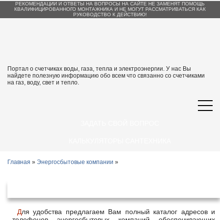
РЕКОМЕНДАЦИИ И ОТВЕТЫ НА ВОПРОСЫ НА САЙТЕ НЕ ЗАМЕНЯТ ПОМОЩЬ
КВАЛИФИЦИРОВАННОГО МОНТАЖНИКА И НЕ МОГУТ РАССМАТРИВАТЬСЯ КАК
РУКОВОДСТВО К ДЕЙСТВИЮ!
Портал о счетчиках воды, газа, тепла и электроэнергии. У нас Вы
найдете полезную информацию обо всем что связанно со счетчиками
на газ, воду, свет и тепло.
ЗАДАТЬ СВОЙ ВОПРОС
КАЛЬКУЛЯТОРЫ САНТЕХНИКА
Главная
»
Энергосбытовые компании
»
Энергосбытовые организации Курск
Для удобства предлагаем Вам полный каталог адресов и
телефонов энергосбытовых компаний обеспечивающих