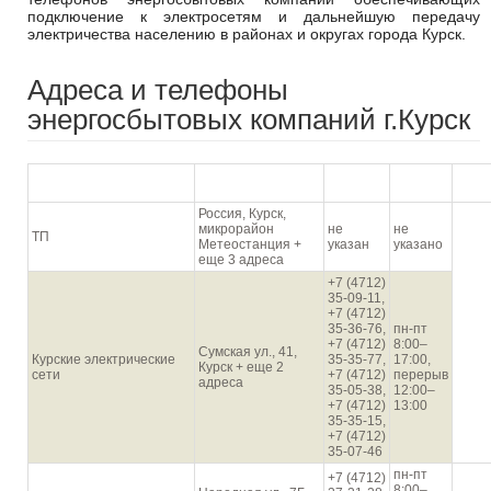
подключение к электросетям и дальнейшую передачу
электричества населению в районах и округах города Курск.
Адреса и телефоны
энергосбытовых компаний г.Курск
График
Наименование
Адрес
Телефон
На к
работы
Россия, Курск,
микрорайон
не
не
ТП
Метеостанция +
указан
указано
еще 3 адреса
+7 (4712)
35-09-11,
+7 (4712)
35-36-76,
пн-пт
+7 (4712)
8:00–
Сумская ул., 41,
Курские электрические
35-35-77,
17:00,
Курск + еще 2
сети
+7 (4712)
перерыв
адреса
35-05-38,
12:00–
+7 (4712)
13:00
35-35-15,
+7 (4712)
35-07-46
пн-пт
+7 (4712)
8:00–