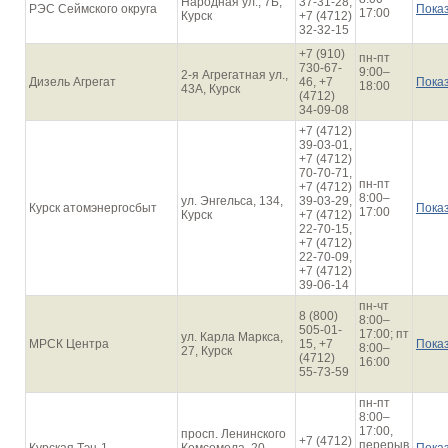
Народная ул., 7Б,
37-31-28,
РЭС Сеймского округа
Пока
17:00
Курск
+7 (4712)
32-32-15
+7 (910)
пн-пт
730-67-
9:00–
2-я Агрегатная ул.,
Дизель Агрегат
46, +7
Пока
18:00
43А, Курск
(4712)
34-09-08
+7 (4712)
39-03-01,
+7 (4712)
70-70-71,
пн-пт
+7 (4712)
8:00–
ул. Энгельса, 134,
39-03-29,
Курск атомэнергосбыт
Пока
17:00
Курск
+7 (4712)
22-70-15,
+7 (4712)
22-70-09,
+7 (4712)
39-06-14
пн-чт
8 (800)
8:00–
505-01-
17:00; пт
ул. Карла Маркса,
МРСК Центра
15, +7
Пока
8:00–
27, Курск
(4712)
16:00
55-73-59
пн-пт
8:00–
17:00,
просп. Ленинского
+7 (4712)
перерыв