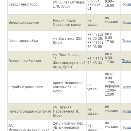
8 (800)
9:00–
ул. 50 лет Октября,
Завод Генмоторс
775-75-
Пока
19:00
179, Курск
61
не
Россия, Курск,
не
указано
Энергоснабжение
Пока
Северный район
указан
пн-пт
+7 (4712)
8:00–
ул. Ватутина, 25А,
73-06-26,
Гринн энергосбыт
Пока
17:00
Курск
+7 (4712)
73-06-59
пн-пт
ул. Пост Кривец,
9:30–
11,
+7 (4712)
Электроснабжение
Пока
17:00
Железнодорожный
73-48-34
округ, Курск
пн-пт
8:00–
17:00,
просп. Ленинского
не
перерыв
Стройэнергомонтаж
Комсомола, 20,
Пока
указан
12:00–
Курск
13:00
не
ул. Нижняя
не
указано
Генерирующая компания
Набережная, 9,
Пока
указан
Курск
не
2-й Литовский пер.,
АО
не
указано
4В, микрорайон
Пока
Электросетьстройпроект
указан