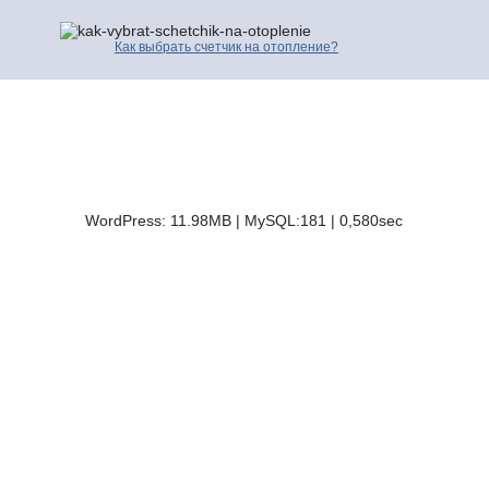
Как выбрать счетчик на отопление?
© 2016-2026 | Про Счетчики.ру | Копирование разрешено только с
активной ссылкой и индексируемой гиперссылки на исходную страницу.
Контакты
Карта сайта
Полезные сайты
WordPress: 11.98MB | MySQL:181 | 0,580sec