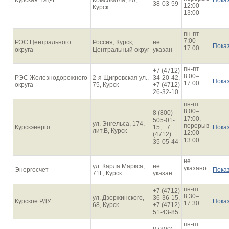
Курская Тэц-1
Комсомола, 20,
Пока
38-03-59
12:00–
Курск
13:00
пн-пт
7:00–
РЭС Центрального
Россия, Курск,
не
Пока
17:00
округа
Центральный округ
указан
пн-пт
+7 (4712)
8:00–
РЭС Железнодорожного
2-я Щигровская ул.,
34-20-42,
Пока
17:00
округа
75, Курск
+7 (4712)
26-32-10
пн-пт
8:00–
8 (800)
17:00,
505-01-
ул. Энгельса, 174,
перерыв
Курскэнерго
15, +7
Пока
лит.В, Курск
12:00–
(4712)
13:00
35-05-44
не
ул. Карла Маркса,
не
указано
Энергосчет
Пока
71Г, Курск
указан
пн-пт
+7 (4712)
8:30–
ул. Дзержинского,
36-36-15,
Курское РДУ
Пока
17:30
68, Курск
+7 (4712)
51-43-85
пн-пт