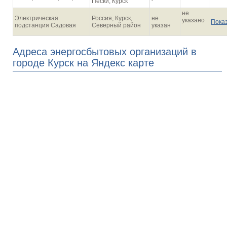
Пески, Курск
не
Электрическая
Россия, Курск,
не
указано
Пока
подстанция Садовая
Северный район
указан
Адреса энергосбытовых организаций в
городе Курск на Яндекс карте