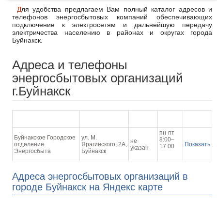
Для удобства предлагаем Вам полный каталог адресов и
телефонов энергосбытовых компаний обеспечивающих
подключение к электросетям и дальнейшую передачу
электричества населению в районах и округах города
Буйнакск.
Адреса и телефоны
энергосбытовых организаций
г.Буйнакск
График
Наименование
Адрес
Телефон
На карте
работы
пн-пт
Буйнакское Городское
ул. М.
8:00–
не
отделение
Ярагинского, 2А,
Показать
17:00
указан
Энергосбыта
Буйнакск
Адреса энергосбытовых организаций в
городе Буйнакск на Яндекс карте