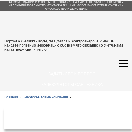
РЕКОМЕНДАЦИИ И ОТВЕТЫ НА ВОПРОСЫ НА САЙТЕ НЕ ЗАМЕНЯТ ПОМОЩЬ
КВАЛИФИЦИРОВАННОГО МОНТАЖНИКА И НЕ МОГУТ РАССМАТРИВАТЬСЯ КАК
РУКОВОДСТВО К ДЕЙСТВИЮ!
Портал о счетчиках воды, газа, тепла и электроэнергии. У нас Вы
найдете полезную информацию обо всем что связанно со счетчиками
на газ, воду, свет и тепло.
ЗАДАТЬ СВОЙ ВОПРОС
КАЛЬКУЛЯТОРЫ САНТЕХНИКА
Главная
»
Энергосбытовые компании
»
Энергосбытовые организации
Буйнакск