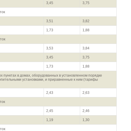
3,45
3,75
ток
3,51
3,82
1,73
1,88
ток
3,53
3,84
3,45
3,75
1,73
1,88
х пунктах в домах, оборудованных в установленном порядке
опительными установками, и приравненные к ним (тарифы
2,43
2,63
ток
2,45
2,46
1,19
1,30
ток