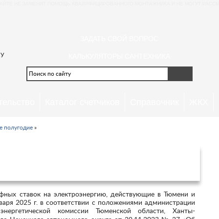
АЙТЕ НЕ ЗАМЕНЯТ ПОМОЩЬ КВАЛИФИЦИРОВАННОГО МОНТАЖНИКА И НЕ МОГУТ РАССМ
ЗАДАТЬ СВОЙ ВОПРОС
 У
КАЛЬКУЛЯТОРЫ САНТЕХНИКА
тельство
Каталог счетчиков
Справочник
ЖКХ
е полугодие
»
 в Тюмени и Тюменской области с 1
ря 2025 года
нваря 2025 г. в соответствии с положениями администрации
энергетической комиссии Тюменской области, Ханты-