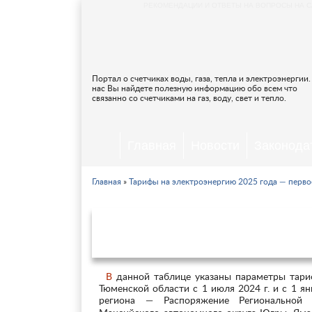
РЕКОМЕНДАЦИИ И ОТВЕТЫ НА ВОПРОСЫ НА С
Портал о счетчиках воды, газа, тепла и электроэнергии.
нас Вы найдете полезную информацию обо всем что
связанно со счетчиками на газ, воду, свет и тепло.
Главная
Новости
Законода
Главная
»
Тарифы на электроэнергию 2025 года — перво
Тарифы на электроэнергию
янва
В данной таблице указаны параметры тарифных ставок на электроэнергию, действующие в Тюмени и
Тюменской области с 1 июля 2024 г. и с 1 я
региона — Распоряжение Региональной 