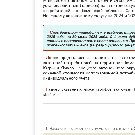
Мансийского автономного округа-Югры, Яма
установлении цен (тарифов) на электрическу
потребителей по Тюменской области, Ха
Ненецкому автономному округу на 2024 и 202
Срок действия приведенных в таблице тарифов кончается 31 декабря 2024 года и продлевается с 1 января
2025 года по 30 июня 2025 года. С 1 июля 
ставок в соответствии с постановлением Пра
особенностях индексации регулируемых цен (
Далее представлены тарифы на электрическую энергию для населения и приравненных к нему
категорий потребителей на территории Тюме
Югры и Ямало-Ненецкого автономного окру
конечной стоимости использованной потреби
индивидуального учета.
Размер указанных ниже тарифов включает НДС. За единицу измерения тарифных ставок принят «руб/
кВт*ч».
Показатель (группы потребителей с разбивкой
дифференциацией по зонам су
1. Население, за исключением указанного в пункте 