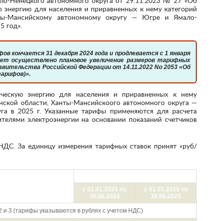
ло-Ненецкого автономного округа от 29.11.2023 № 27 «Об
ю энергию для населения и приравненных к нему категорий
нты-Мансийскому автономному округу — Югре и Ямало-
5 год».
будет осуществлено плановое увеличение размеров тарифных
вительства Российской Федерации от 14.11.2022 No 2053 «Об
тарифов)».
нской области, Ханты-Мансийскоого автономного округа —
га в 2025 г. Указанные тарифы применяются для расчета
телями электроэнергии на основании показаний счетчиков
Цена (тариф) в руб./кВтч
 тарифа по ставкам и
ток)
с 01.01.2024 по
с 01.01.2025 по
30.06.2024
30.06.2025
2 и 3 (тарифы указываются в рублях с учетом НДС)