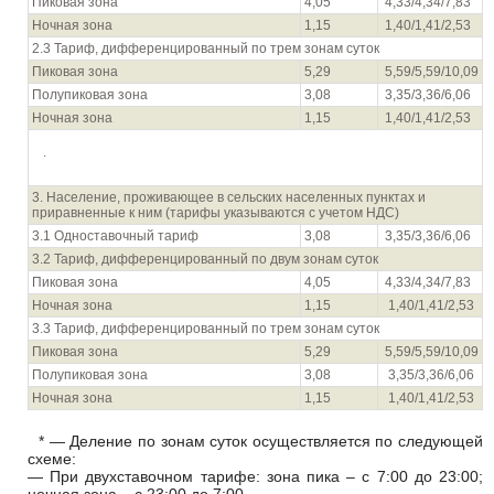
Пиковая зона
4,05
4,33/4,34/7,83
Ночная зона
1,15
1,40/1,41/2,53
2.3 Тариф, дифференцированный по трем зонам суток
Пиковая зона
5,29
5,59/5,59/10,09
Полупиковая зона
3,08
3,35/3,36/6,06
Ночная зона
1,15
1,40/1,41/2,53
.
3. Население, проживающее в сельских населенных пунктах и
приравненные к ним (тарифы указываются с учетом НДС)
3.1 Одноставочный тариф
3,08
3,35/3,36/6,06
3.2 Тариф, дифференцированный по двум зонам суток
Пиковая зона
4,05
4,33/4,34/7,83
Ночная зона
1,15
1,40/1,41/2,53
3.3 Тариф, дифференцированный по трем зонам суток
Пиковая зона
5,29
5,59/5,59/10,09
Полупиковая зона
3,08
3,35/3,36/6,06
Ночная зона
1,15
1,40/1,41/2,53
* — Деление по зонам суток осуществляется по следующей
схеме:
— При двухставочном тарифе: зона пика – с 7:00 до 23:00;