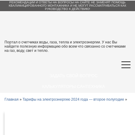
РЕКОМЕНДАЦИИ И ОТВЕТЫ НА ВОПРОСЫ НА САЙТЕ НЕ ЗАМЕНЯТ ПОМОЩЬ
КВАЛИФИЦИРОВАННОГО МОНТАЖНИКА И НЕ МОГУТ РАССМАТРИВАТЬСЯ КАК
РУКОВОДСТВО К ДЕЙСТВИЮ!
Портал о счетчиках воды, газа, тепла и электроэнергии. У нас Вы
найдете полезную информацию обо всем что связанно со счетчиками
на газ, воду, свет и тепло.
ЗАДАТЬ СВОЙ ВОПРОС
КАЛЬКУЛЯТОРЫ САНТЕХНИКА
Главная
»
Тарифы на электроэнергию 2024 года — второе полугодие
»
Тарифы на электроэнергию в
Петрозаводске и Республике Карелия