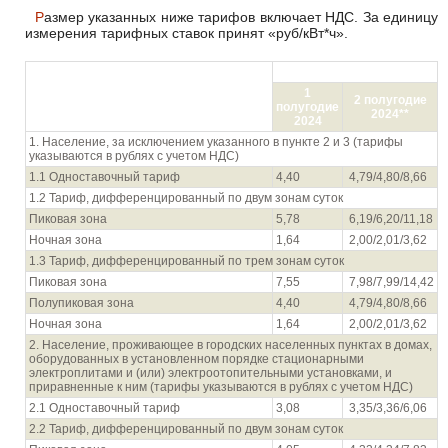
Размер указанных ниже тарифов включает НДС. За единицу
измерения тарифных ставок принят «руб/кВт*ч».
Цена (тариф) в руб./кВтч
Показатель (группы потребителей с
1
разбивкой тарифа по ставкам и
2 полугодие
полугодие
дифференциацией по зонам суток)
2024**
2024
1. Население, за исключением указанного в пункте 2 и 3 (тарифы
указываются в рублях с учетом НДС)
1.1 Одноставочный тариф
4,40
4,79/4,80/8,66
1.2 Тариф, дифференцированный по двум зонам суток
Пиковая зона
5,78
6,19/6,20/11,18
Ночная зона
1,64
2,00/2,01/3,62
1.3 Тариф, дифференцированный по трем зонам суток
Пиковая зона
7,55
7,98/7,99/14,42
Полупиковая зона
4,40
4,79/4,80/8,66
Ночная зона
1,64
2,00/2,01/3,62
2. Население, проживающее в городских населенных пунктах в домах,
оборудованных в установленном порядке стационарными
электроплитами и (или) электроотопительными установками, и
приравненные к ним (тарифы указываются в рублях с учетом НДС)
2.1 Одноставочный тариф
3,08
3,35/3,36/6,06
2.2 Тариф, дифференцированный по двум зонам суток