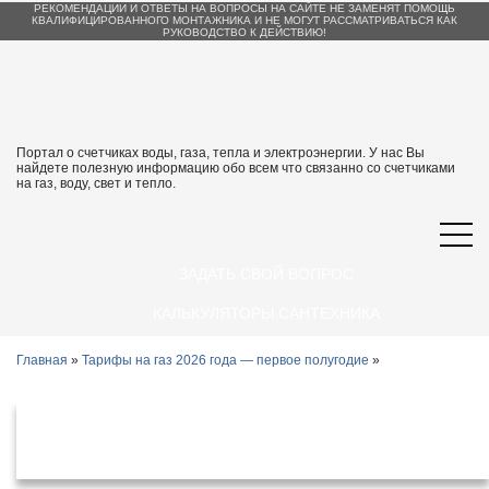
РЕКОМЕНДАЦИИ И ОТВЕТЫ НА ВОПРОСЫ НА САЙТЕ НЕ ЗАМЕНЯТ ПОМОЩЬ
КВАЛИФИЦИРОВАННОГО МОНТАЖНИКА И НЕ МОГУТ РАССМАТРИВАТЬСЯ КАК
РУКОВОДСТВО К ДЕЙСТВИЮ!
Портал о счетчиках воды, газа, тепла и электроэнергии. У нас Вы
найдете полезную информацию обо всем что связанно со счетчиками
на газ, воду, свет и тепло.
ЗАДАТЬ СВОЙ ВОПРОС
КАЛЬКУЛЯТОРЫ САНТЕХНИКА
Главная
»
Тарифы на газ 2026 года — первое полугодие
»
Тарифы на газ в Новгородской
области с 1 января 2026 года